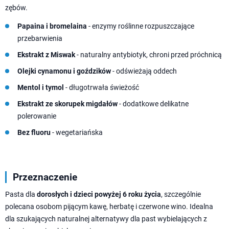
zębów.
Papaina i bromelaina
- enzymy roślinne rozpuszczające
przebarwienia
Ekstrakt z Miswak
- naturalny antybiotyk, chroni przed próchnicą
Olejki cynamonu i goździków
- odświeżają oddech
Mentol i tymol
- długotrwała świeżość
Ekstrakt ze skorupek migdałów
- dodatkowe delikatne
polerowanie
Bez fluoru
- wegetariańska
Przeznaczenie
Pasta dla
dorosłych i dzieci powyżej 6 roku życia
, szczególnie
polecana osobom pijącym kawę, herbatę i czerwone wino. Idealna
dla szukających naturalnej alternatywy dla past wybielających z