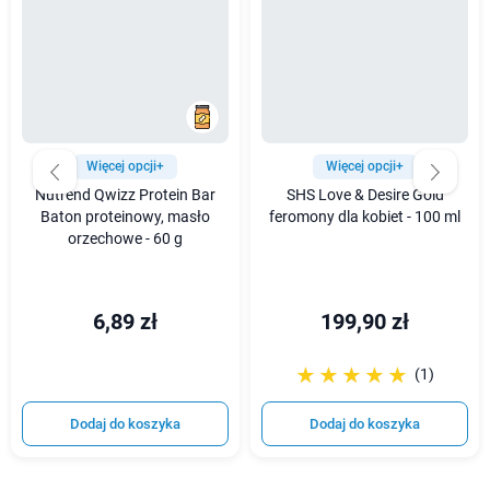
Więcej opcji+
Więcej opcji+
Nutrend Qwizz Protein Bar
SHS Love & Desire Gold
Baton proteinowy, masło
feromony dla kobiet - 100 ml
orzechowe - 60 g
6,89 zł
199,90 zł
☆☆☆☆☆
★★★★★
(1)
Dodaj do koszyka
Dodaj do koszyka