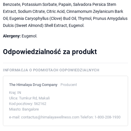
Benzoate, Potassium Sorbate, Papain, Salvadora Persica Stem
Extract, Sodium Citrate, Citric Acid, Cinnamomum Zeylanicum Bark
Oil, Eugenia Caryophyllus (Clove) Bud Oil, Thymol, Prunus Amygdalus
Dulcis (Sweet Almond) Shell Extract, Eugenol.
Alergeny:
Eugenol.
Odpowiedzialność za produkt
INFORMACJA O PODMIOTACH ODPOWIEDZIALNYCH
The Himalaya Drug Company
Producent
Kraj:
IN
Ulica:
Tumkur Rd, Makali
Kod pocztowy:
562162
Miasto:
Bangalore
e-mail:
contactus@himalayawellness.com
Telefon:
1-800-208-1930