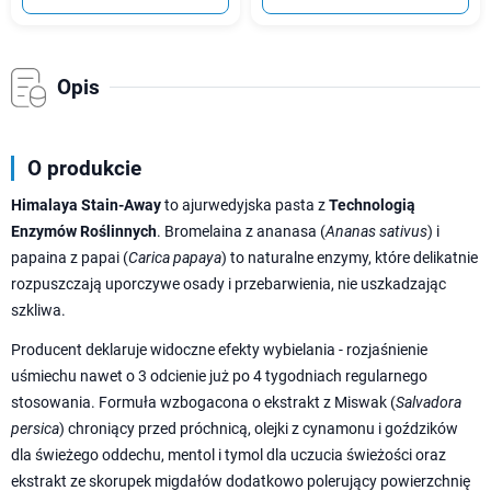
Opis
O produkcie
Himalaya Stain-Away
to ajurwedyjska pasta z
Technologią
Enzymów Roślinnych
. Bromelaina z ananasa (
Ananas sativus
) i
papaina z papai (
Carica papaya
) to naturalne enzymy, które delikatnie
rozpuszczają uporczywe osady i przebarwienia, nie uszkadzając
szkliwa.
Producent deklaruje widoczne efekty wybielania - rozjaśnienie
uśmiechu nawet o 3 odcienie już po 4 tygodniach regularnego
stosowania. Formuła wzbogacona o ekstrakt z Miswak (
Salvadora
persica
) chroniący przed próchnicą, olejki z cynamonu i goździków
dla świeżego oddechu, mentol i tymol dla uczucia świeżości oraz
ekstrakt ze skorupek migdałów dodatkowo polerujący powierzchnię