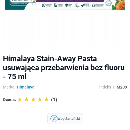
Himalaya Stain-Away Pasta
usuwająca przebarwienia bez fluoru
- 75 ml
Marka:
Himalaya
Indeks
HIM209
☆☆☆☆☆
★★★★★
(1)
Ocena:
Wegetariański