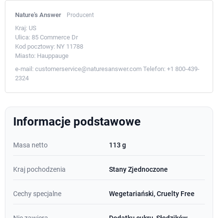
Nature's Answer
Producent
Kraj:
US
Ulica:
85 Commerce Dr
Kod pocztowy:
NY 11788
Miasto:
Hauppauge
e-mail:
customerservice@naturesanswer.com
Telefon:
+1 800-439-
2324
Informacje podstawowe
Masa netto
113 g
Kraj pochodzenia
Stany Zjednoczone
Cechy specjalne
Wegetariański, Cruelty Free
Nie zawiera
Dodatku cukru, Słodzików,