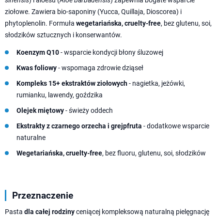
ziołowe. Zawiera bio-saponiny (Yucca, Quillaja, Dioscorea) i
phytoplenolin. Formuła
wegetariańska, cruelty-free
, bez glutenu, soi,
słodzików sztucznych i konserwantów.
Koenzym Q10
- wsparcie kondycji błony śluzowej
Kwas foliowy
- wspomaga zdrowie dziąseł
Kompleks 15+ ekstraktów ziołowych
- nagietka, jeżówki,
rumianku, lawendy, goździka
Olejek miętowy
- świeży oddech
Ekstrakty z czarnego orzecha i grejpfruta
- dodatkowe wsparcie
naturalne
Wegetariańska, cruelty-free
, bez fluoru, glutenu, soi, słodzików
Przeznaczenie
Pasta
dla całej rodziny
ceniącej kompleksową naturalną pielęgnację