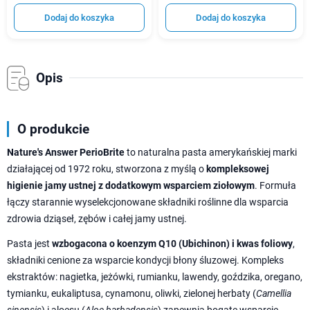
Dodaj do koszyka
Dodaj do koszyka
Opis
O produkcie
Nature's Answer PerioBrite
to naturalna pasta amerykańskiej marki
działającej od 1972 roku, stworzona z myślą o
kompleksowej
higienie jamy ustnej z dodatkowym wsparciem ziołowym
. Formuła
łączy starannie wyselekcjonowane składniki roślinne dla wsparcia
zdrowia dziąseł, zębów i całej jamy ustnej.
Pasta jest
wzbogacona o koenzym Q10 (Ubichinon) i kwas foliowy
,
składniki cenione za wsparcie kondycji błony śluzowej. Kompleks
ekstraktów: nagietka, jeżówki, rumianku, lawendy, goździka, oregano,
tymianku, eukaliptusa, cynamonu, oliwki, zielonej herbaty (
Camellia
sinensis
) i aloesu (
Aloe barbadensis
) zapewnia bogate wsparcie