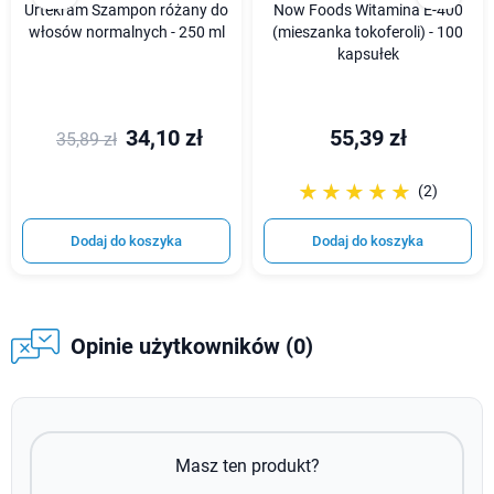
Urtekram Szampon różany do
Now Foods Witamina E-400
włosów normalnych - 250 ml
(mieszanka tokoferoli) - 100
kapsułek
34,10 zł
55,39 zł
35,89 zł
☆☆☆☆☆
★★★★★
(2)
Dodaj do koszyka
Dodaj do koszyka
Opinie użytkowników (0)
Masz ten produkt?