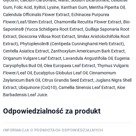
Gum, Folic Acid, Xylitol, Lysine, Xanthan Gum, Mentha Piperita Oil,
Calendula Officinalis Flower Extract, Echinacea Purpurea
Flower/Leaf/Stem Extract, Chamomilla Recutita Flower Extract, Bio-
Saponins® (Yucca Schidigera Root Extract, Quillaja Saponaria Root
Extract, Dioscorea Villosa Root Extract, Smilax Aristolochiifolia Root
Extract), Phytoplenolin® (Centipeda Cunninghamii Herb Extract),
Centella Asiatica Extract, Zanthoxylum Americanum Bark Extract,
Origanum Vulgare Leaf Extract, Lavandula Angustifolia Oil, Eugenia
Caryophyllus Bud Oil, Olea Europaea Leaf Extract, Thymus Vulgaris
Flower/Leaf Oil, Eucalyptus Globulus Leaf Oil, Cinnamomum
Zeylanicum Bark Oil, Citrus Grandis Seed Extract, Juglans Nigra Shell
Extract, Ubiquinone (CoQ10), Camellia Sinensis Leaf Extract, Aloe
Barbadensis Leaf Juice.
Odpowiedzialność za produkt
INFORMACJA O PODMIOTACH ODPOWIEDZIALNYCH