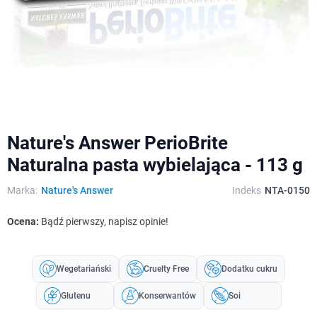
Nature's Answer PerioBrite
Naturalna pasta wybielająca - 113 g
Marka:
Nature's Answer
Indeks
NTA-0150
Ocena:
Bądź pierwszy, napisz opinie!
Wegetariański
Cruelty Free
Dodatku cukru
Glutenu
Konserwantów
Soi