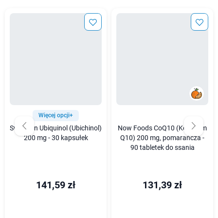
Więcej opcji+
Swanson Ubiquinol (Ubichinol)
Now Foods CoQ10 (Koenzym
200 mg - 30 kapsułek
Q10) 200 mg, pomarańcza -
90 tabletek do ssania
141,59 zł
131,39 zł