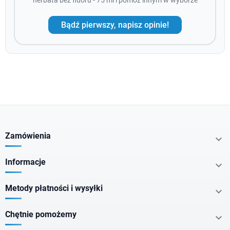
herbata bez fluoru - 75 ml i pomóż innym w wyborze
Bądź pierwszy, napisz opinie!
Zamówienia

Informacje

Metody płatności i wysyłki

Chętnie pomożemy
