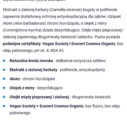
Ekstrakt z zielonej herbaty (
Camellia sinensis
) bogaty w polifenole
zapewnia dodatkową ochronę antyoksydacyjną dla zębów i dziąseł.
Aloes (
Aloe barbadensis
) chroni i koi dziąsła, a olejek z mirry
(
Commiphora myrrha
) działa dezynfekująco. Olejki mięty pieprzowej i
zielonej zapewniają długotrwałą świeżość oddechu. Pasta posiada
podwójne certyfikaty: Vegan Society i Ecocert Cosmos Organic
, bez
oleju palmowego, pH ok. 8, RDA 45.
Naturalna kreda morska
- delikatnie oczyszcza szkliwo
Ekstrakt z zielonej herbaty
- polifenole, antyoksydanty
Aloes
- chroni i koi dziąsła
Olejek z mirry
- dezynfekująco
Olejki mięty pieprzowej i zielonej
- długotrwała świeżość
Vegan Society + Ecocert Cosmos Organic
, bez fluoru, bez oleju
palmowego