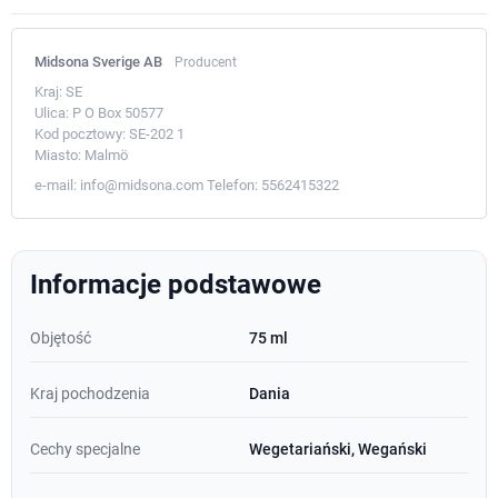
Midsona Sverige AB
Producent
Kraj:
SE
Ulica:
P O Box 50577
Kod pocztowy:
SE-202 1
Miasto:
Malmö
e-mail:
info@midsona.com
Telefon:
5562415322
Informacje podstawowe
Objętość
75 ml
Kraj pochodzenia
Dania
Cechy specjalne
Wegetariański, Wegański