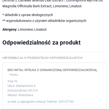
(Aroma*), Camellia Sinensis Leaf Extract*, Commiphora Myrrha Oil,
Magnolia Officinalis Bark Extract, Limonene, Linalool.
* składniki z upraw ekologicznych
** wyprodukowano z użyciem składników organicznych
Alergeny:
Limonene, Linalool.
Odpowiedzialność za produkt
INFORMACJA O PODMIOTACH ODPOWIEDZIALNYCH
EKO-WITAL SPÓŁKA Z OGRANICZONĄ ODPOWIEDZIALNOŚCIĄ
Osoba
Kraj:
PL
Ulica:
Staniewicka 5
Kod pocztowy:
03-310
Miasto:
Warszawa
e-mail:
a.rajtar@eko-wital.pl
Telefon:
225127763