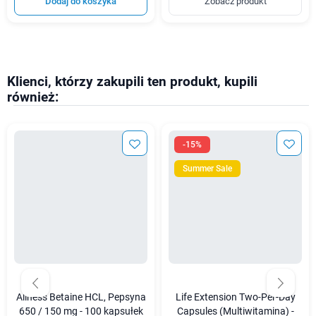
Dodaj do koszyka
Zobacz produkt
Klienci, którzy zakupili ten produkt, kupili
również:
-15%
Summer Sale
Aliness Betaine HCL, Pepsyna
Life Extension Two-Per-Day
650 / 150 mg - 100 kapsułek
Capsules (Multiwitamina) -