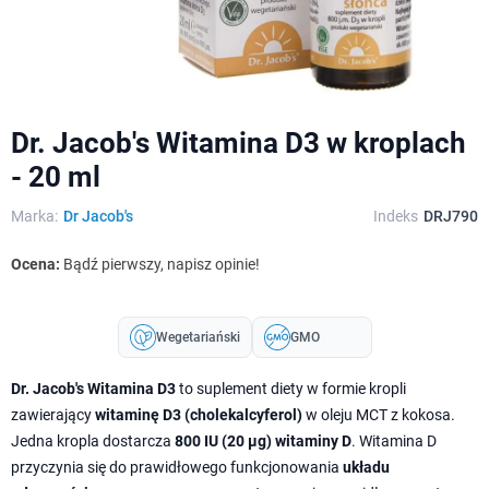
Dr. Jacob's Witamina D3 w kroplach
- 20 ml
Marka:
Dr Jacob's
Indeks
DRJ790
Ocena:
Bądź pierwszy, napisz opinie!
Wegetariański
GMO
Dr. Jacob's Witamina D3
to suplement diety w formie kropli
zawierający
witaminę D3 (cholekalcyferol)
w oleju MCT z kokosa.
Jedna kropla dostarcza
800 IU (20 µg) witaminy D
. Witamina D
przyczynia się do prawidłowego funkcjonowania
układu