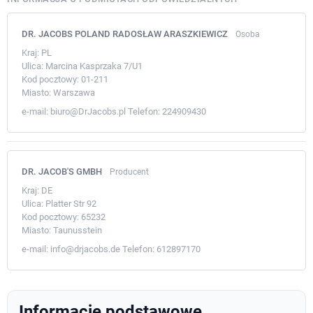
DR. JACOBS POLAND RADOSŁAW ARASZKIEWICZ
Osoba
Kraj:
PL
Ulica:
Marcina Kasprzaka 7/U1
Kod pocztowy:
01-211
Miasto:
Warszawa
e-mail:
biuro@DrJacobs.pl
Telefon:
224909430
DR. JACOB'S GMBH
Producent
Kraj:
DE
Ulica:
Platter Str 92
Kod pocztowy:
65232
Miasto:
Taunusstein
e-mail:
info@drjacobs.de
Telefon:
612897170
Informacje podstawowe