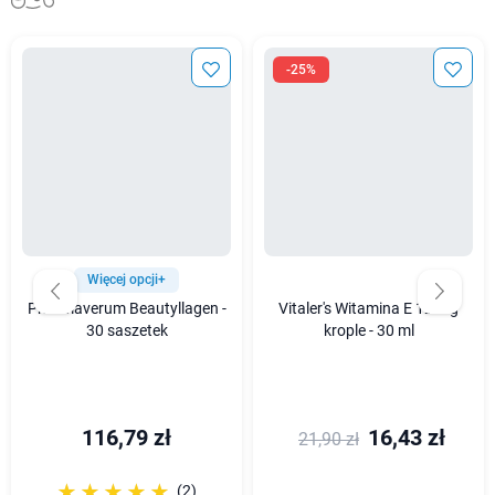
-25%
Więcej opcji+
Pharmaverum Beautyllagen -
Vitaler's Witamina E 12 mg
30 saszetek
krople - 30 ml
116,79 zł
16,43 zł
21,90 zł
☆☆☆☆☆
★★★★★
(2)