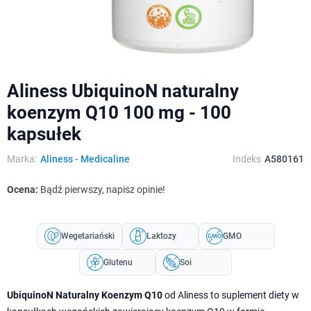
Aliness UbiquinoN naturalny
koenzym Q10 100 mg - 100
kapsułek
Marka:
Aliness - Medicaline
Indeks
A580161
Ocena:
Bądź pierwszy, napisz opinie!
Wegetariański
Laktozy
GMO
Glutenu
Soi
UbiquinoN Naturalny Koenzym Q10
od Aliness to suplement diety w