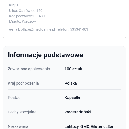
Kraj:
PL
Ulica:
Ostrówiec 150
Kod pocztowy:
05-480
Miasto:
Karczew
e-mail:
office@medicaline.pl
Telefon:
535341401
Informacje podstawowe
Zawartość opakowania
100 sztuk
Kraj pochodzenia
Polska
Postać
Kapsułki
Cechy specjalne
Wegetariański
Nie zawiera
Laktozy, GMO, Glutenu, Soi