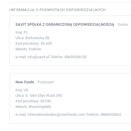
INFORMACJA O PODMIOTACH ODPOWIEDZIALNYCH
SAVIT SPÓŁKA Z OGRANICZONĄ ODPOWIEDZIALNOŚCIĄ
Osoba
Kraj:
PL
Ulica:
Borkowska 5B
Kod pocztowy:
30-438
Miasto:
Kraków
e-mail:
info@savit.pl
Telefon:
48690008182
Now Foods
Producent
Kraj:
US
Ulica:
S. Glen Ellyn Road 395
Kod pocztowy:
60108
Miasto:
Bloomingdale
e-mail:
internationalsales@nowfoods.com
Telefon:
8886693663