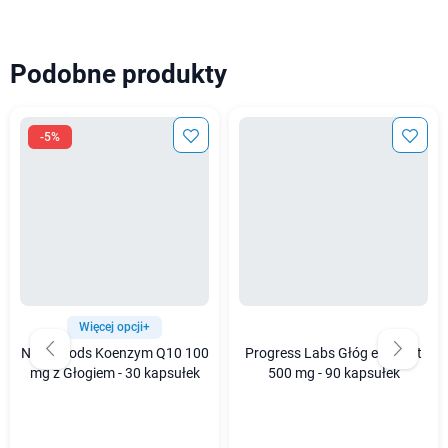
Podobne produkty
-5%
Więcej opcji+
Now Foods Koenzym Q10 100
Progress Labs Głóg ekstrakt
mg z Głogiem - 30 kapsułek
500 mg - 90 kapsułek