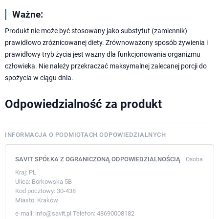
Ważne:
Produkt nie może być stosowany jako substytut (zamiennik)
prawidłowo zróżnicowanej diety. Zrównoważony sposób żywienia i
prawidłowy tryb życia jest ważny dla funkcjonowania organizmu
człowieka. Nie należy przekraczać maksymalnej zalecanej porcji do
spożycia w ciągu dnia.
Odpowiedzialność za produkt
INFORMACJA O PODMIOTACH ODPOWIEDZIALNYCH
SAVIT SPÓŁKA Z OGRANICZONĄ ODPOWIEDZIALNOŚCIĄ
Osoba
Kraj:
PL
Ulica:
Borkowska 5B
Kod pocztowy:
30-438
Miasto:
Kraków
e-mail:
info@savit.pl
Telefon:
48690008182