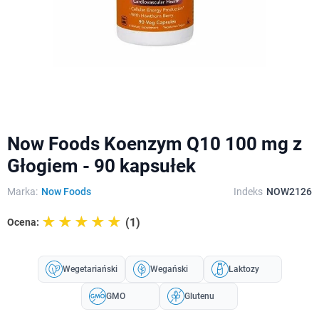
Now Foods Koenzym Q10 100 mg z
Głogiem - 90 kapsułek
Marka:
Now Foods
Indeks
NOW2126
☆☆☆☆☆
★★★★★
(1)
Ocena:
Wegetariański
Wegański
Laktozy
GMO
Glutenu