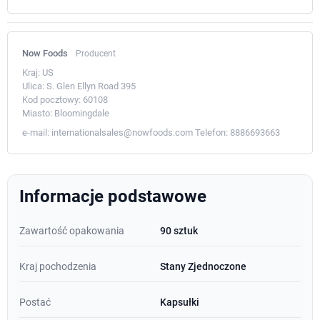
Now Foods
Producent
Kraj:
US
Ulica:
S. Glen Ellyn Road 395
Kod pocztowy:
60108
Miasto:
Bloomingdale
e-mail:
internationalsales@nowfoods.com
Telefon:
8886693663
Informacje podstawowe
Zawartość opakowania
90 sztuk
Kraj pochodzenia
Stany Zjednoczone
Postać
Kapsułki