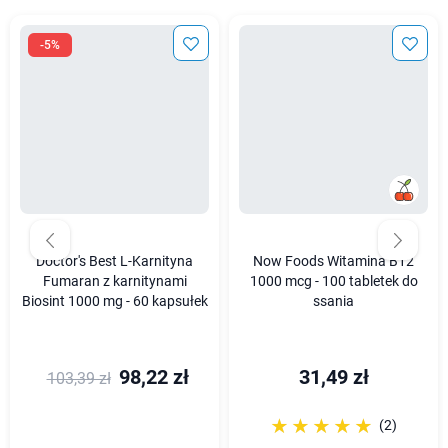
-5%
Doctor's Best L-Karnityna
Now Foods Witamina B12
Fumaran z karnitynami
1000 mcg - 100 tabletek do
Biosint 1000 mg - 60 kapsułek
ssania
98,22 zł
31,49 zł
103,39 zł
☆☆☆☆☆
★★★★★
(2)