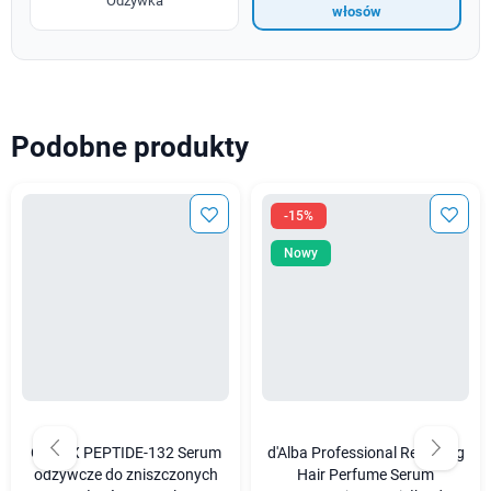
Odżywka
włosów
Podobne produkty
-15%
Nowy
COSRX PEPTIDE-132 Serum
d'Alba Professional Repairing
odżywcze do zniszczonych
Hair Perfume Serum