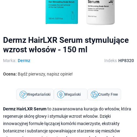
Dermz HairLXR Serum stymulujące
wzrost włosów - 150 ml
Marka:
Dermz
Indeks
HP8320
Ocena:
Bądź pierwszy, napisz opinie!
Wegetariański
Wegański
Cruelty Free
Dermz HairLXR Serum
to zaawansowana kuracja do włosów, która
regeneruje skórę głowy i stymuluje wzrost włosów. Dzięki
innowacyjnej formule łączącej komórki macierzyste, ekstrakty
botaniczne i substancje spowalniające starzenie się mieszków