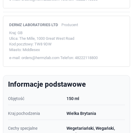
DERMZ LABORATORIES LTD
Producent
Kraj:
GB
Ulica:
The Mille, 1000 Great West Road
Kod pocztowy:
TW8 9DW
Miasto:
Middlesex
e-mail:
orders@hermzlab.com
Telefon:
48222118800
Informacje podstawowe
Objętość
150 ml
Kraj pochodzenia
Wielka Brytania
Cechy specjalne
Wegetariański, Wegański,