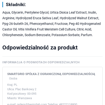
Składniki:
Aqua, Glycerin, Pentylene Glycol, Urtica Dioica Leaf Extract, Inulin,
Arginine, Hydrolyzed Eruca Sativa Leaf, Hydrolyzed Walnut Extract,
Ppg-26-buteth-26, Phenoxyethanol, Fructose, Peg-40 Hydrogenated
Castor Oil, Vitis Vinifera Fruit Meristem Cell Culture, Citric Acid,
Chlorphenesin, Sodium Benzoate, Potassium Sorbate, Parfum.
Odpowiedzialność za produkt
INFORMACJA O PODMIOTACH ODPOWIEDZIALNYCH
SMARTGRID SPÓŁKA Z OGRANICZONĄ ODPOWIEDZIALNOŚCIĄ
Osoba
Kraj:
PL
Ulica:
Plac Bankowy 2
Kod pocztowy:
00-095
Miasto:
Warszawa
e-mail:
orders@hermzlab.com
Telefon:
48222118800