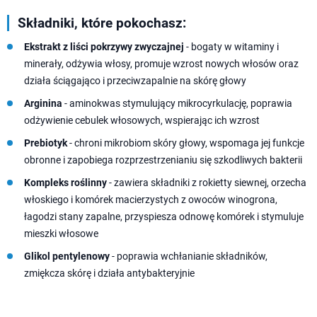
Składniki, które pokochasz:
Ekstrakt z liści pokrzywy zwyczajnej
- bogaty w witaminy i
minerały, odżywia włosy, promuje wzrost nowych włosów oraz
działa ściągająco i przeciwzapalnie na skórę głowy
Arginina
- aminokwas stymulujący mikrocyrkulację, poprawia
odżywienie cebulek włosowych, wspierając ich wzrost
Prebiotyk
- chroni mikrobiom skóry głowy, wspomaga jej funkcje
obronne i zapobiega rozprzestrzenianiu się szkodliwych bakterii
Kompleks roślinny
- zawiera składniki z rokietty siewnej, orzecha
włoskiego i komórek macierzystych z owoców winogrona,
łagodzi stany zapalne, przyspiesza odnowę komórek i stymuluje
mieszki włosowe
Glikol pentylenowy
- poprawia wchłanianie składników,
zmiękcza skórę i działa antybakteryjnie