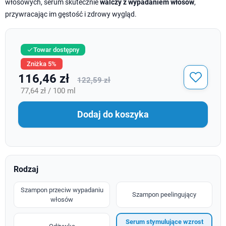
włosowych, serum skutecznie
walczy z wypadaniem włosów
,
przywracając im gęstość i zdrowy wygląd.
Towar dostępny

Zniżka 5%
116,46 zł
122,59 zł
77,64 zł / 100 ml
Dodaj do koszyka
Rodzaj
Szampon przeciw wypadaniu
Szampon peelingujący
włosów
Serum stymulujące wzrost