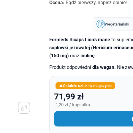
Ocena:
Bądź pierwszy, napisz opinie!
Wegetariański
Formeds Bicaps Lion's mane
to supleme
soplówki jeżowatej (Hericium erinaceu
(150 mg)
oraz
inulinę
.
Produkt odpowiedni
dla wegan.
Nie zaw
Ostatnie sztuki w magazynie

71,99 zł
1,20 zł / kapsułka