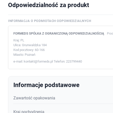
Odpowiedzialność za produkt
INFORMACJA O PODMIOTACH ODPOWIEDZIALNYCH
FORMEDS SPÓŁKA Z OGRANICZONĄ ODPOWIEDZIALNOŚCIĄ
Pro
Kraj:
PL
Ulica:
Grunwaldzka 184
Kod pocztowy:
60-166
Miasto:
Poznań
e-mail:
kontakt@formeds.pl
Telefon:
223799440
Informacje podstawowe
Zawartość opakowania
Kraj pochodzenia