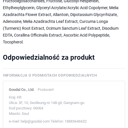
Fructooligosaccharides, Fructose, Glucosyl Hesperidin,
Ethylhexylglycerin, Glyceryl Acrylate/Acrylic Acid Copolymer, Melia
Azadirachta Flower Extract, Allantoin, Dipotassium Glycyrrhizate,
Adenosine, Melia Azadirachta Leaf Extract, Curcuma Longa
(Turmeric) Root Extract, Ocimum Sanctum Leaf Extract, Disodium
EDTA, Corallina Officinalis Extract, Ascorbic Acid Polypeptide,
Tocopherol.
Odpowiedzialność za produkt
INFORMACJA O PODMIOTACH ODPOWIEDZIALNYCH
Goodal Co., Ltd.
Producent
Kraj:
KR
Ulica:
3F, 10, Seolleung-ro 148-gil, Gangnam-gu
Kod pocztowy:
06064
Miasto:
Seul
e-mail:
help@goodal.com
Telefon:
18883646632