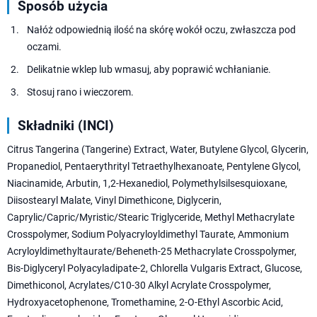
Sposób użycia
Nałóż odpowiednią ilość na skórę wokół oczu, zwłaszcza pod
oczami.
Delikatnie wklep lub wmasuj, aby poprawić wchłanianie.
Stosuj rano i wieczorem.
Składniki (INCI)
Citrus Tangerina (Tangerine) Extract, Water, Butylene Glycol, Glycerin,
Propanediol, Pentaerythrityl Tetraethylhexanoate, Pentylene Glycol,
Niacinamide, Arbutin, 1,2-Hexanediol, Polymethylsilsesquioxane,
Diisostearyl Malate, Vinyl Dimethicone, Diglycerin,
Caprylic/Capric/Myristic/Stearic Triglyceride, Methyl Methacrylate
Crosspolymer, Sodium Polyacryloyldimethyl Taurate, Ammonium
Acryloyldimethyltaurate/Beheneth-25 Methacrylate Crosspolymer,
Bis-Diglyceryl Polyacyladipate-2, Chlorella Vulgaris Extract, Glucose,
Dimethiconol, Acrylates/C10-30 Alkyl Acrylate Crosspolymer,
Hydroxyacetophenone, Tromethamine, 2-O-Ethyl Ascorbic Acid,