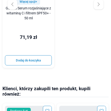
Więcej opcji+
Goodal Serum rozjaśniające z
witaminą C i filtrem SPF50+ -
50 ml
71,19 zł
Dodaj do koszyka
Klienci, którzy zakupili ten produkt, kupili
również: