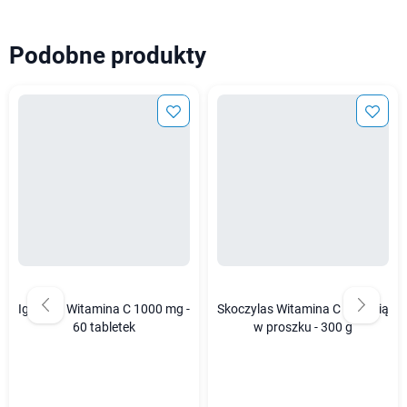
Podobne produkty
Igennus Witamina C 1000 mg -
Skoczylas Witamina C z aronią
60 tabletek
w proszku - 300 g