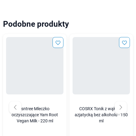
Podobne produkty
Isntree Mleczko
COSRX Tonik z wąkrotą
oczyszczające Yam Root
azjatycką bez alkoholu - 150
Vegan Milk - 220 ml
ml