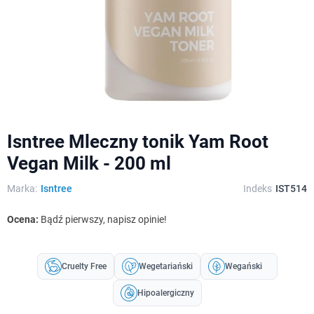
Isntree Mleczny tonik Yam Root
Vegan Milk - 200 ml
Marka:
Isntree
Indeks
IST514
Ocena:
Bądź pierwszy, napisz opinie!
Cruelty Free
Wegetariański
Wegański
Hipoalergiczny