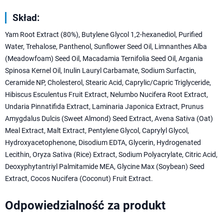
Skład:
Yam Root Extract (80%), Butylene Glycol 1,2-hexanediol, Purified
Water, Trehalose, Panthenol, Sunflower Seed Oil, Limnanthes Alba
(Meadowfoam) Seed Oil, Macadamia Ternifolia Seed Oil, Argania
Spinosa Kernel Oil, Inulin Lauryl Carbamate, Sodium Surfactin,
Ceramide NP, Cholesterol, Stearic Acid, Caprylic/Capric Triglyceride,
Hibiscus Esculentus Fruit Extract, Nelumbo Nucifera Root Extract,
Undaria Pinnatifida Extract, Laminaria Japonica Extract, Prunus
Amygdalus Dulcis (Sweet Almond) Seed Extract, Avena Sativa (Oat)
Meal Extract, Malt Extract, Pentylene Glycol, Caprylyl Glycol,
Hydroxyacetophenone, Disodium EDTA, Glycerin, Hydrogenated
Lecithin, Oryza Sativa (Rice) Extract, Sodium Polyacrylate, Citric Acid,
Deoxyphytantriyl Palmitamide MEA, Glycine Max (Soybean) Seed
Extract, Cocos Nucifera (Coconut) Fruit Extract.
Odpowiedzialność za produkt