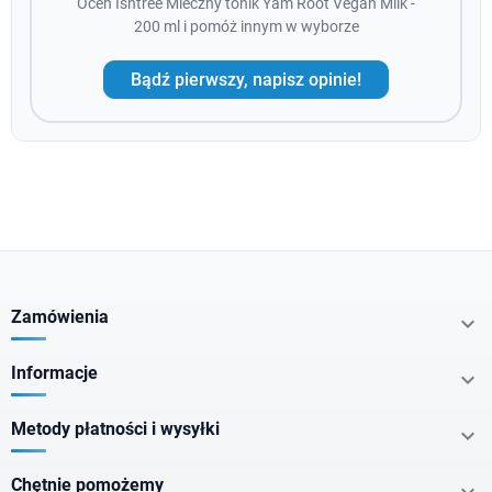
Oceń Isntree Mleczny tonik Yam Root Vegan Milk -
200 ml i pomóż innym w wyborze
Bądź pierwszy, napisz opinie!
Zamówienia

Informacje

Metody płatności i wysyłki

Chętnie pomożemy
