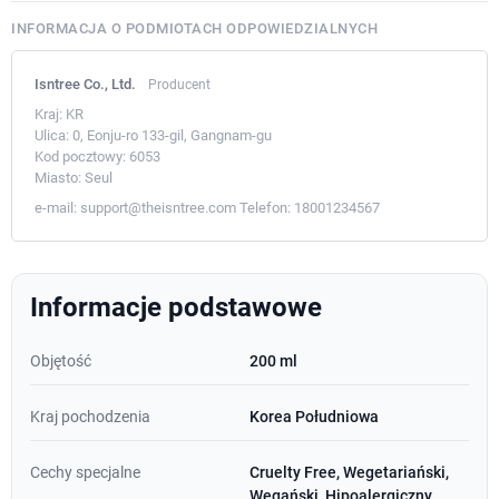
INFORMACJA O PODMIOTACH ODPOWIEDZIALNYCH
Isntree Co., Ltd.
Producent
Kraj:
KR
Ulica:
0, Eonju-ro 133-gil, Gangnam-gu
Kod pocztowy:
6053
Miasto:
Seul
e-mail:
support@theisntree.com
Telefon:
18001234567
Informacje podstawowe
Objętość
200 ml
Kraj pochodzenia
Korea Południowa
Cechy specjalne
Cruelty Free, Wegetariański,
Wegański, Hipoalergiczny