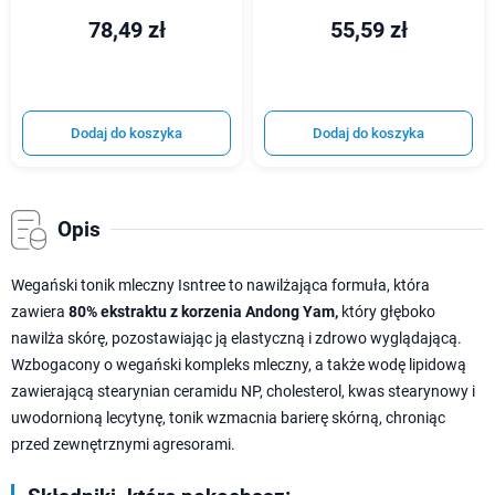
78,49 zł
55,59 zł
Dodaj do koszyka
Dodaj do koszyka
Opis
Wegański tonik mleczny Isntree to nawilżająca formuła, która
zawiera
80% ekstraktu z korzenia Andong Yam,
który głęboko
nawilża skórę, pozostawiając ją elastyczną i zdrowo wyglądającą.
Wzbogacony o wegański kompleks mleczny, a także wodę lipidową
zawierającą stearynian ceramidu NP, cholesterol, kwas stearynowy i
uwodornioną lecytynę, tonik wzmacnia barierę skórną, chroniąc
przed zewnętrznymi agresorami.