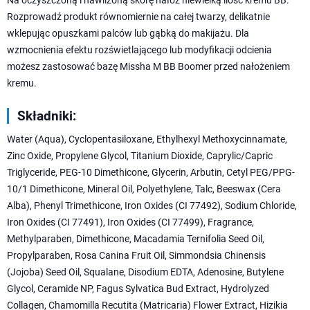
Na oczyszczoną i nawilżoną skórę nałóż niewielką ilość kremu BB.
Rozprowadź produkt równomiernie na całej twarzy, delikatnie
wklepując opuszkami palców lub gąbką do makijażu. Dla
wzmocnienia efektu rozświetlającego lub modyfikacji odcienia
możesz zastosować bazę Missha M BB Boomer przed nałożeniem
kremu.
Składniki:
Water (Aqua), Cyclopentasiloxane, Ethylhexyl Methoxycinnamate,
Zinc Oxide, Propylene Glycol, Titanium Dioxide, Caprylic/Capric
Triglyceride, PEG-10 Dimethicone, Glycerin, Arbutin, Cetyl PEG/PPG-
10/1 Dimethicone, Mineral Oil, Polyethylene, Talc, Beeswax (Cera
Alba), Phenyl Trimethicone, Iron Oxides (CI 77492), Sodium Chloride,
Iron Oxides (CI 77491), Iron Oxides (CI 77499), Fragrance,
Methylparaben, Dimethicone, Macadamia Ternifolia Seed Oil,
Propylparaben, Rosa Canina Fruit Oil, Simmondsia Chinensis
(Jojoba) Seed Oil, Squalane, Disodium EDTA, Adenosine, Butylene
Glycol, Ceramide NP, Fagus Sylvatica Bud Extract, Hydrolyzed
Collagen, Chamomilla Recutita (Matricaria) Flower Extract, Hizikia