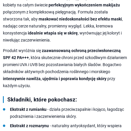
kobiety na całym świecie
perfekcyjnym wykończeniem makijażu
połączonym z kompleksową pielęgnacją. Formuła została
stworzona tak, aby
maskować niedoskonałości bez efektu maski
,
nadając cerze naturalny, promienny wygląd. Lekka, kremowa
konsystencja
idealnie wtapia się w skórę
, wyrównując jej koloryt i
niwelując zaczerwienienia.
Produkt wyróżnia się
zaawansowaną ochroną przeciwsłoneczną
SPF 42 PA+++
, która skutecznie chroni przed szkodliwym działaniem
promieni UVA i UVB bez pozostawiania białych śladów. Bogactwo
składników aktywnych pochodzenia roślinnego i morskiego
intensywnie nawilża, ujędrnia i poprawia kondycję skóry
przy
każdym użyciu.
Składniki, które pokochasz:
Ekstrakt z rumianku
- działa przeciwzapalnie i kojąco, łagodząc
podrażnienia i zaczerwienienia skóry.
Ekstrakt z rozmarynu
- naturalny antyoksydant, który wspiera