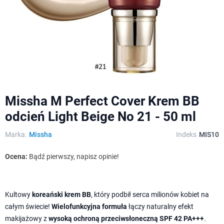
Missha M Perfect Cover Krem BB
odcień Light Beige No 21 - 50 ml
Marka:
Missha
Indeks
MIS10
Ocena:
Bądź pierwszy, napisz opinie!
Kultowy
koreański krem BB
, który podbił serca milionów kobiet na
całym świecie!
Wielofunkcyjna formuła
łączy naturalny efekt
makijażowy z
wysoką ochroną przeciwsłoneczną SPF 42 PA+++
.