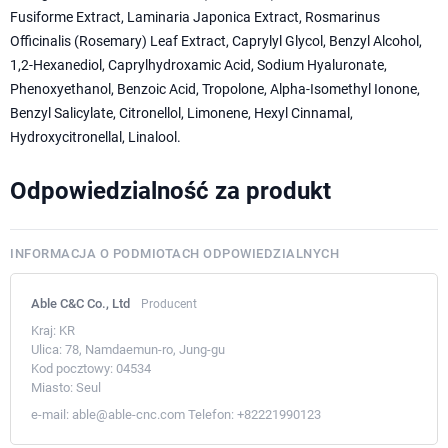
Fusiforme Extract, Laminaria Japonica Extract, Rosmarinus
Officinalis (Rosemary) Leaf Extract, Caprylyl Glycol, Benzyl Alcohol,
1,2-Hexanediol, Caprylhydroxamic Acid, Sodium Hyaluronate,
Phenoxyethanol, Benzoic Acid, Tropolone, Alpha-Isomethyl Ionone,
Benzyl Salicylate, Citronellol, Limonene, Hexyl Cinnamal,
Hydroxycitronellal, Linalool.
Odpowiedzialność za produkt
INFORMACJA O PODMIOTACH ODPOWIEDZIALNYCH
Able C&C Co., Ltd
Producent
Kraj:
KR
Ulica:
78, Namdaemun-ro, Jung-gu
Kod pocztowy:
04534
Miasto:
Seul
e-mail:
able@able-cnc.com
Telefon:
+82221990123