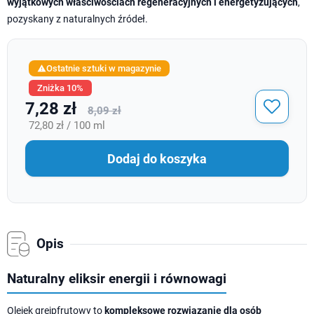
wyjątkowych właściwościach regeneracyjnych i energetyzujących
,
pozyskany z naturalnych źródeł.
Ostatnie sztuki w magazynie

Zniżka 10%
7,28 zł
8,09 zł
72,80 zł / 100 ml
Dodaj do koszyka
Opis
Naturalny eliksir energii i równowagi
Olejek grejpfrutowy to
kompleksowe rozwiązanie dla osób