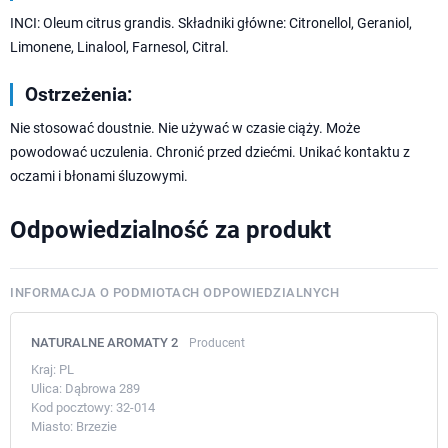
INCI: Oleum citrus grandis. Składniki główne: Citronellol, Geraniol,
Limonene, Linalool, Farnesol, Citral.
Ostrzeżenia:
Nie stosować doustnie. Nie używać w czasie ciąży. Może
powodować uczulenia. Chronić przed dziećmi. Unikać kontaktu z
oczami i błonami śluzowymi.
Odpowiedzialność za produkt
INFORMACJA O PODMIOTACH ODPOWIEDZIALNYCH
NATURALNE AROMATY 2
Producent
Kraj:
PL
Ulica:
Dąbrowa 289
Kod pocztowy:
32-014
Miasto:
Brzezie