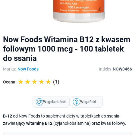
Now Foods Witamina B12 z kwasem
foliowym 1000 mcg - 100 tabletek
do ssania
Marka:
Now Foods
Indeks
NOW0466
☆☆☆☆☆
★★★★★
(1)
Ocena:
Wegetariański
Wegański
B-12
od Now Foods to suplement diety w tabletkach do ssania
zawierający
witaminę B12
(cyjanokobalamina) oraz kwas foliowy.