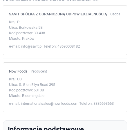
SAVIT SPÓŁKA Z OGRANICZONĄ ODPOWIEDZIALNOŚCIĄ
Osoba
Kraj:
PL
Ulica:
Borkowska 5B
Kod pocztowy:
30-438
Miasto:
Kraków
e-mail:
info@savit.pl
Telefon:
48690008182
Now Foods
Producent
Kraj:
US
Ulica:
S. Glen Ellyn Road 395
Kod pocztowy:
60108
Miasto:
Bloomingdale
e-mail:
internationalsales@nowfoods.com
Telefon:
8886693663
Informacje podstawowe