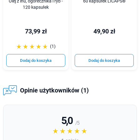
Olej z lnu, ogórecznika i ryb -
60 kapsułek LICAPS®
120 kapsułek
73,99 zł
49,90 zł
☆☆☆☆☆
★★★★★
(1)
Dodaj do koszyka
Dodaj do koszyka
Opinie użytkowników (1)
5,0
/ 5
☆☆☆☆☆
★★★★★