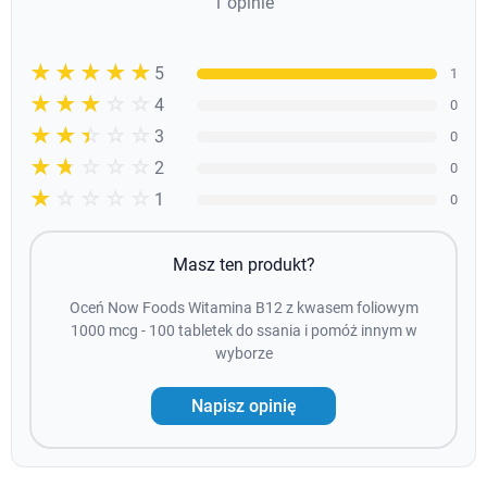
1 opinie
☆☆☆☆☆
★★★★★
5
1
☆☆☆☆☆
★★★★
4
0
☆☆☆☆☆
★★★
3
0
☆☆☆☆☆
★★
2
0
☆☆☆☆☆
★
1
0
Masz ten produkt?
Oceń Now Foods Witamina B12 z kwasem foliowym
1000 mcg - 100 tabletek do ssania i pomóż innym w
wyborze
Napisz opinię