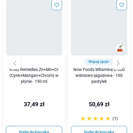
Więcej opcji+
Invex Remedies Zn+Mn+Cr
Now Foods Witamina C-500
(Cynk+Mangan+Chrom) w
wiśniowo-jagodowa - 100
płynie - 150 ml
pastylek
37,49 zł
50,69 zł
☆☆☆☆☆
★★★★★
(1)
Dodaj do koszyka
Dodaj do koszyka