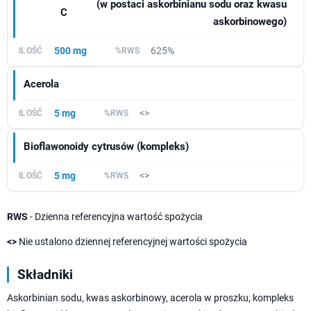
(w postaci askorbinianu sodu oraz kwasu
C
askorbinowego)
500 mg
625%
Acerola
5 mg
<>
Bioflawonoidy cytrusów (kompleks)
5 mg
<>
RWS
- Dzienna referencyjna wartość spożycia
<>
Nie ustalono dziennej referencyjnej wartości spożycia
Składniki
Askorbinian sodu, kwas askorbinowy, acerola w proszku, kompleks