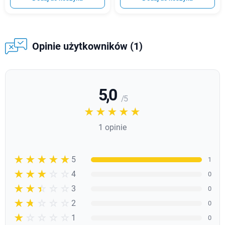
Opinie użytkowników (1)
5,0
/ 5
☆☆☆☆☆
★★★★★
1 opinie
☆☆☆☆☆
★★★★★
5
1
☆☆☆☆☆
★★★★
4
0
☆☆☆☆☆
★★★
3
0
☆☆☆☆☆
★★
2
0
☆☆☆☆☆
★
1
0