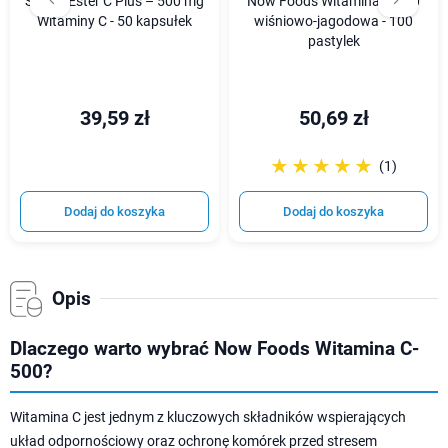
Solgar Ester C Plus – 500 mg
Now Foods Witamina C-500
Witaminy C - 50 kapsułek
wiśniowo-jagodowa - 100
pastylek
39,59 zł
50,69 zł
☆☆☆☆☆
★★★★★
(1)
Dodaj do koszyka
Dodaj do koszyka
Opis
Dlaczego warto wybrać Now Foods Witamina C-
500?
Witamina C jest jednym z kluczowych składników wspierających
układ odpornościowy oraz ochronę komórek przed stresem