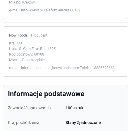
Miasto:
Kraków
e-mail:
info@savit.pl
Telefon:
48690008182
Now Foods
Producent
Kraj:
US
Ulica:
S. Glen Ellyn Road 395
Kod pocztowy:
60108
Miasto:
Bloomingdale
e-mail:
internationalsales@nowfoods.com
Telefon:
8886693663
Informacje podstawowe
Zawartość opakowania
100 sztuk
Kraj pochodzenia
Stany Zjednoczone