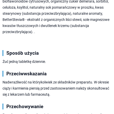
bioflawonoidów cytrusowych, organiczny cukier demerara, sorbitol,
celuloza, ksylitol, naturalny sok pomarańczowy w proszku, kwas
stearynowy (substancja przeciwzbrylająca), naturalne aromaty,
BetterStevia® - ekstrakt z organicznych liści stewii, sole magnezowe
kwasów tłuszczowych i dwutlenek krzemu (substancja
przeciwzbrylająca). .
Sposób użycia
Żuć jedną tabletkę dziennie.
Przeciwwskazania
Nadwrażliwość na którykolwiek ze składników preparatu. W okresie
ciąży i karmienia piersią przed zastosowaniem należy skonsultować
się z lekarzem lub farmaceutą.
Przechowywanie