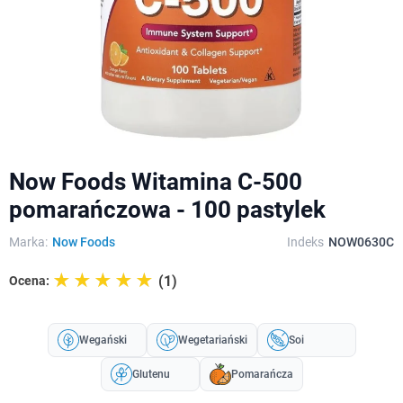
Now Foods Witamina C-500
pomarańczowa - 100 pastylek
Marka:
Now Foods
Indeks
NOW0630C
☆☆☆☆☆
★★★★★
(1)
Ocena:
Wegański
Wegetariański
Soi
Glutenu
Pomarańcza