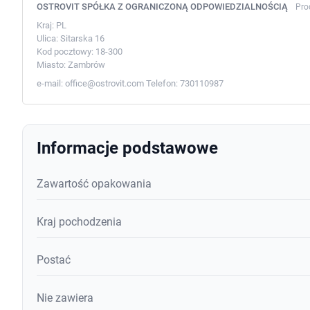
OSTROVIT SPÓŁKA Z OGRANICZONĄ ODPOWIEDZIALNOŚCIĄ
Pro
Kraj:
PL
Ulica:
Sitarska 16
Kod pocztowy:
18-300
Miasto:
Zambrów
e-mail:
office@ostrovit.com
Telefon:
730110987
Informacje podstawowe
Zawartość opakowania
Kraj pochodzenia
Postać
Nie zawiera