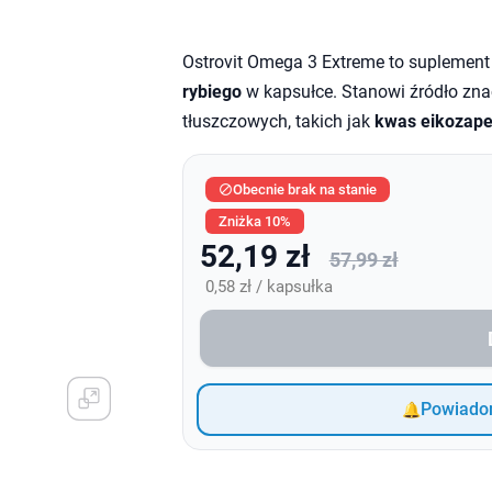
Ostrovit Omega 3 Extreme to suplement 
rybiego
w kapsułce. Stanowi źródło zn
tłuszczowych, takich jak
kwas eikozape
Obecnie brak na stanie

Zniżka 10%
52,19 zł
57,99 zł
0,58 zł / kapsułka
Powiadom