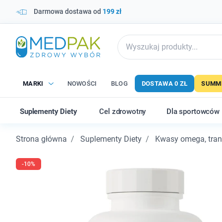
Darmowa dostawa od
199 zł
MARKI
NOWOŚCI
BLOG
DOSTAWA 0 ZŁ
SUMME
Suplementy Diety
Cel zdrowotny
Dla sportowców
Strona główna
Suplementy Diety
Kwasy omega, trany
-10%