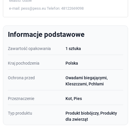
Miasto:
Gdów
e-mail:
pess@pess.eu
Telefon:
48122669098
Informacje podstawowe
Zawartość opakowania
1 sztuka
Kraj pochodzenia
Polska
Ochrona przed
Owadami biegającymi,
Kleszczami, Pchłami
Przeznaczenie
Kot, Pies
Typ produktu
Produkt biobójczy, Produkty
dla zwierząt