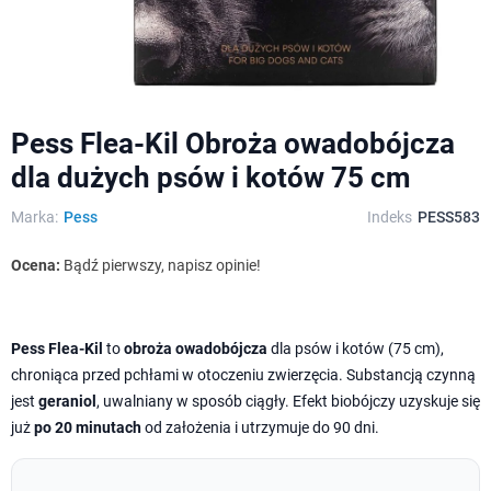
Pess Flea-Kil Obroża owadobójcza
dla dużych psów i kotów 75 cm
Marka:
Pess
Indeks
PESS583
Ocena:
Bądź pierwszy, napisz opinie!
Pess Flea-Kil
to
obroża owadobójcza
dla psów i kotów (75 cm),
chroniąca przed pchłami w otoczeniu zwierzęcia. Substancją czynną
jest
geraniol
, uwalniany w sposób ciągły. Efekt biobójczy uzyskuje się
już
po 20 minutach
od założenia i utrzymuje do 90 dni.