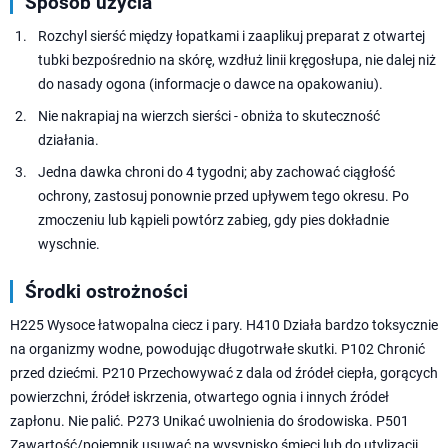
Sposób użycia
Rozchyl sierść między łopatkami i zaaplikuj preparat z otwartej
tubki bezpośrednio na skórę, wzdłuż linii kręgosłupa, nie dalej niż
do nasady ogona (informacje o dawce na opakowaniu).
Nie nakrapiaj na wierzch sierści - obniża to skuteczność
działania.
Jedna dawka chroni do 4 tygodni; aby zachować ciągłość
ochrony, zastosuj ponownie przed upływem tego okresu. Po
zmoczeniu lub kąpieli powtórz zabieg, gdy pies dokładnie
wyschnie.
Środki ostrożności
H225 Wysoce łatwopalna ciecz i pary. H410 Działa bardzo toksycznie
na organizmy wodne, powodując długotrwałe skutki. P102 Chronić
przed dziećmi. P210 Przechowywać z dala od źródeł ciepła, gorących
powierzchni, źródeł iskrzenia, otwartego ognia i innych źródeł
zapłonu. Nie palić. P273 Unikać uwolnienia do środowiska. P501
Zawartość/pojemnik usuwać na wysypisko śmieci lub do utylizacji