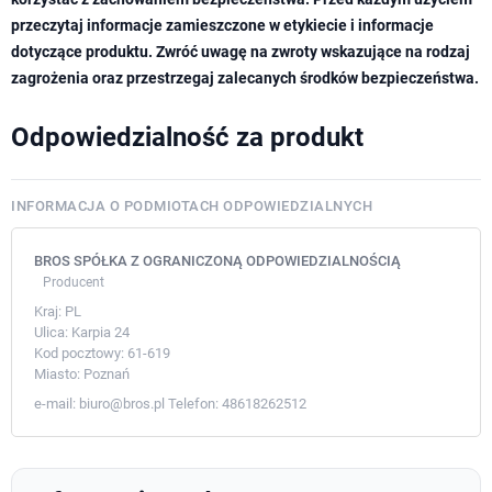
przeczytaj informacje zamieszczone w etykiecie i informacje
dotyczące produktu. Zwróć uwagę na zwroty wskazujące na rodzaj
zagrożenia oraz przestrzegaj zalecanych środków bezpieczeństwa.
Odpowiedzialność za produkt
INFORMACJA O PODMIOTACH ODPOWIEDZIALNYCH
BROS SPÓŁKA Z OGRANICZONĄ ODPOWIEDZIALNOŚCIĄ
Producent
Kraj:
PL
Ulica:
Karpia 24
Kod pocztowy:
61-619
Miasto:
Poznań
e-mail:
biuro@bros.pl
Telefon:
48618262512