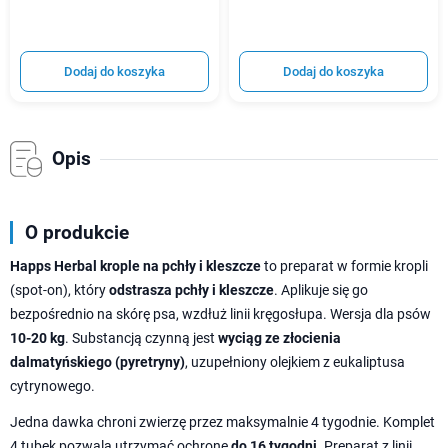
Dodaj do koszyka
Dodaj do koszyka
Opis
O produkcie
Happs Herbal krople na pchły i kleszcze
to preparat w formie kropli
(spot-on), który
odstrasza pchły i kleszcze
. Aplikuje się go
bezpośrednio na skórę psa, wzdłuż linii kręgosłupa. Wersja dla psów
10-20 kg
. Substancją czynną jest
wyciąg ze złocienia
dalmatyńskiego (pyretryny)
, uzupełniony olejkiem z eukaliptusa
cytrynowego.
Jedna dawka chroni zwierzę przez maksymalnie 4 tygodnie. Komplet
4 tubek pozwala utrzymać ochronę
do 16 tygodni
. Preparat z linii