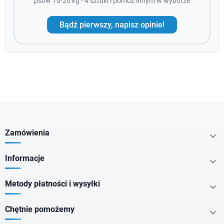
psów 10-20 kg - 4 sztuki i pomóż innym w wyborze
Bądź pierwszy, napisz opinie!
Zamówienia

Informacje

Metody płatności i wysyłki

Chętnie pomożemy
