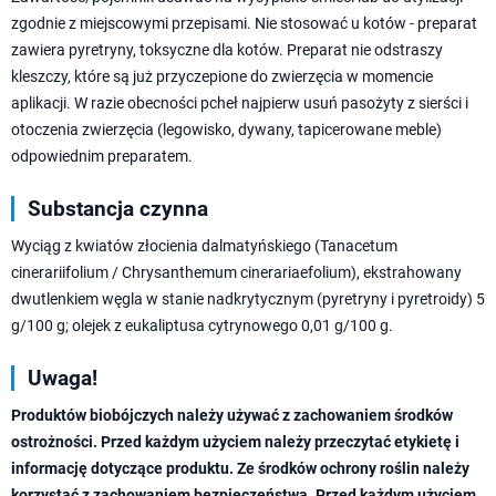
zgodnie z miejscowymi przepisami. Nie stosować u kotów - preparat
zawiera pyretryny, toksyczne dla kotów. Preparat nie odstraszy
kleszczy, które są już przyczepione do zwierzęcia w momencie
aplikacji. W razie obecności pcheł najpierw usuń pasożyty z sierści i
otoczenia zwierzęcia (legowisko, dywany, tapicerowane meble)
odpowiednim preparatem.
Substancja czynna
Wyciąg z kwiatów złocienia dalmatyńskiego (Tanacetum
cinerariifolium / Chrysanthemum cinerariaefolium), ekstrahowany
dwutlenkiem węgla w stanie nadkrytycznym (pyretryny i pyretroidy) 5
g/100 g; olejek z eukaliptusa cytrynowego 0,01 g/100 g.
Uwaga!
Produktów biobójczych należy używać z zachowaniem środków
ostrożności. Przed każdym użyciem należy przeczytać etykietę i
informację dotyczące produktu. Ze środków ochrony roślin należy
korzystać z zachowaniem bezpieczeństwa. Przed każdym użyciem