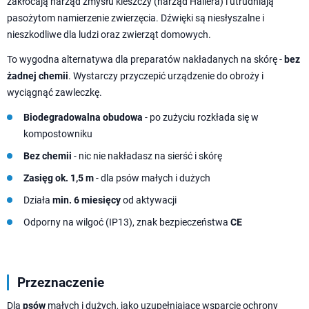
zakłócają narząd zmysłu kleszczy (narząd Hallera) i utrudniają
pasożytom namierzenie zwierzęcia. Dźwięki są niesłyszalne i
nieszkodliwe dla ludzi oraz zwierząt domowych.
To wygodna alternatywa dla preparatów nakładanych na skórę -
bez
żadnej chemii
. Wystarczy przyczepić urządzenie do obroży i
wyciągnąć zawleczkę.
Biodegradowalna obudowa
- po zużyciu rozkłada się w
kompostowniku
Bez chemii
- nic nie nakładasz na sierść i skórę
Zasięg ok. 1,5 m
- dla psów małych i dużych
Działa
min. 6 miesięcy
od aktywacji
Odporny na wilgoć (IP13), znak bezpieczeństwa
CE
Przeznaczenie
Dla
psów
małych i dużych, jako uzupełniające wsparcie ochrony