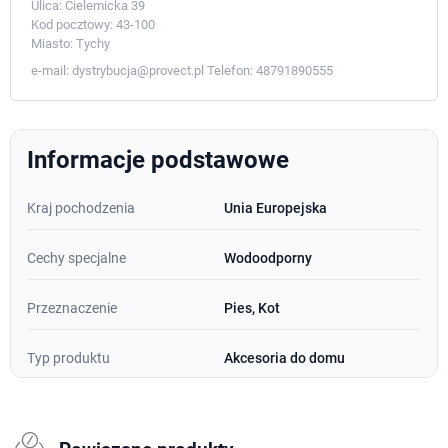
Ulica:
Cielemicka 39
Kod pocztowy:
43-100
Miasto:
Tychy
e-mail:
dystrybucja@provect.pl
Telefon:
48791890555
Informacje podstawowe
Kraj pochodzenia
Unia Europejska
Cechy specjalne
Wodoodporny
Przeznaczenie
Pies, Kot
Typ produktu
Akcesoria do domu