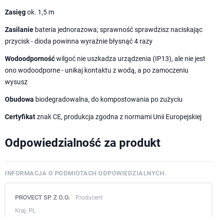
Zasięg
ok. 1,5 m
Zasilanie
bateria jednorazowa; sprawność sprawdzisz naciskając
przycisk - dioda powinna wyraźnie błysnąć 4 razy
Wodoodporność
wilgoć nie uszkadza urządzenia (IP13), ale nie jest
ono wodoodporne - unikaj kontaktu z wodą, a po zamoczeniu
wysusz
Obudowa
biodegradowalna, do kompostowania po zużyciu
Certyfikat
znak CE, produkcja zgodna z normami Unii Europejskiej
Odpowiedzialność za produkt
INFORMACJA O PODMIOTACH ODPOWIEDZIALNYCH
PROVECT SP. Z O.O.
Producent
Kraj:
PL