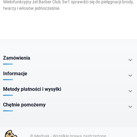
Wielofunkcyjny żel Barber Club 3w1 sprawdzi się do pielęgnacji brody,
twarzy i
włosów
jednocześnie.
W magazynie
Kategorie
Zamówienia

Informacje

Dla domu
Makijaż
Metody płatności i wysyłki

Pielęgnacja
Chętnie pomożemy

Cena
zł
zł
© Medpak - Wszelkie prawa zastrzeżone.