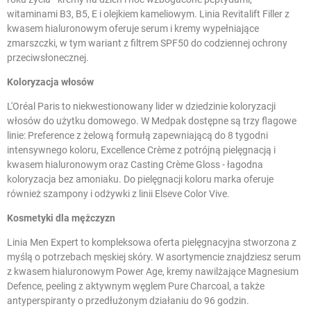
witaminami B3, B5, E i olejkiem kameliowym. Linia Revitalift Filler z
kwasem hialuronowym oferuje serum i kremy wypełniające
zmarszczki, w tym wariant z filtrem SPF50 do codziennej ochrony
przeciwsłonecznej.
Koloryzacja włosów
L'Oréal Paris to niekwestionowany lider w dziedzinie
koloryzacji
włosów
do użytku domowego. W Medpak dostępne są trzy flagowe
linie: Preference z żelową formułą zapewniającą do 8 tygodni
intensywnego koloru, Excellence Crème z potrójną pielęgnacją i
kwasem hialuronowym oraz Casting Crème Gloss - łagodna
koloryzacja bez amoniaku. Do pielęgnacji koloru marka oferuje
również
szampony
i odżywki z linii Elseve Color Vive.
Kosmetyki dla mężczyzn
Linia
Men Expert
to kompleksowa oferta pielęgnacyjna stworzona z
myślą o potrzebach męskiej skóry. W asortymencie znajdziesz serum
z kwasem hialuronowym Power Age, kremy nawilżające Magnesium
Defence, peeling z aktywnym węglem Pure Charcoal, a także
antyperspiranty o przedłużonym działaniu do 96 godzin.