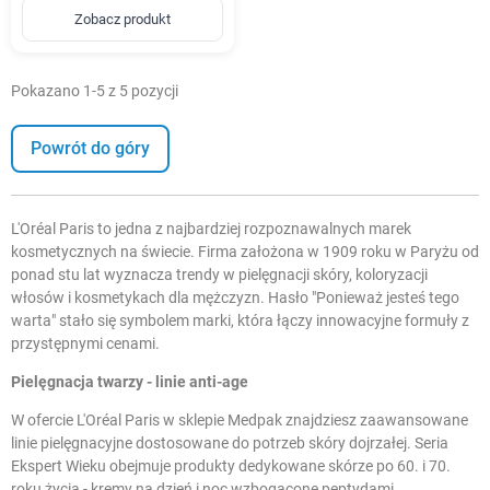
Zobacz produkt
Pokazano 1-5 z 5 pozycji
Powrót do góry
L'Oréal Paris to jedna z najbardziej rozpoznawalnych marek
kosmetycznych na świecie. Firma założona w 1909 roku w Paryżu od
ponad stu lat wyznacza trendy w pielęgnacji skóry, koloryzacji
włosów i kosmetykach dla mężczyzn. Hasło "Ponieważ jesteś tego
warta" stało się symbolem marki, która łączy innowacyjne formuły z
przystępnymi cenami.
Pielęgnacja twarzy - linie anti-age
W ofercie L'Oréal Paris w sklepie Medpak znajdziesz zaawansowane
linie pielęgnacyjne dostosowane do potrzeb skóry dojrzałej. Seria
Ekspert Wieku obejmuje produkty dedykowane skórze po 60. i 70.
roku życia -
kremy na dzień i noc
wzbogacone peptydami,