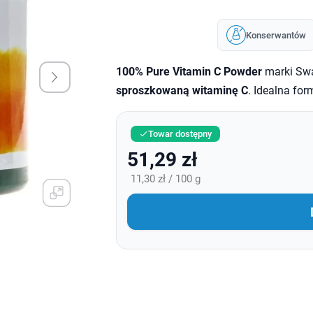
Konserwantów
100% Pure Vitamin C Powder
marki Swa
sproszkowaną witaminę C
. Idealna for
Towar dostępny

51,29 zł
11,30 zł / 100 g