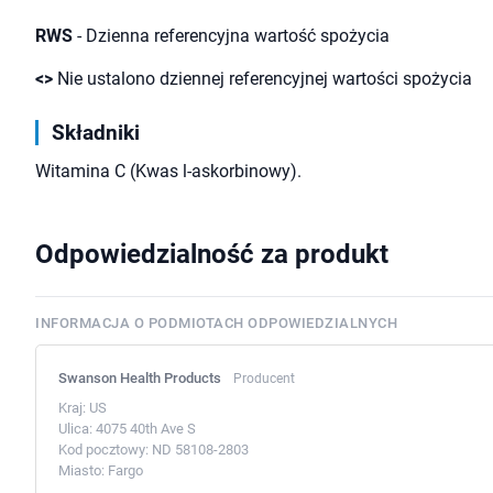
RWS
- Dzienna referencyjna wartość spożycia
<>
Nie ustalono dziennej referencyjnej wartości spożycia
Składniki
Witamina C (Kwas l-askorbinowy).
Odpowiedzialność za produkt
INFORMACJA O PODMIOTACH ODPOWIEDZIALNYCH
Swanson Health Products
Producent
Kraj:
US
Ulica:
4075 40th Ave S
Kod pocztowy:
ND 58108-2803
Miasto:
Fargo