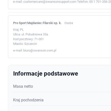
e-mail:
customercare@swansonsupport.com
Telefon:
00 1 701-356-2
Pro Sport Majdaniec Filarski sp. k.
Osoba
Kraj:
PL
Ulica:
ul. Południowa 33a
Kod pocztowy:
71-001
Miasto:
Szczecin
e-mail:
biuro@swanson.com.pl
Informacje podstawowe
Masa netto
Kraj pochodzenia