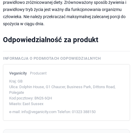
prawidłowo zróżnicowanej diety. Zrównoważony sposób żywienia i
prawidłowy tryb życia jest ważny dla funkcjonowania organizmu
człowieka. Nie należy przekraczać maksymalnej zalecanej porcji do
spożycia w ciągu dnia.
Odpowiedzialność za produkt
INFORMACJA O PODMIOTACH ODPOWIEDZIALNYCH
Veganicity
Producent
Kraj:
GB
Ulica:
Dolphin House, G1 Chaucer, Business Park, Dittons Road,
Polegate
Kod pocztowy:
BN26 6QH
Miasto:
East Sussex
e-mail:
info@veganicity.com
Telefon:
01323 388150