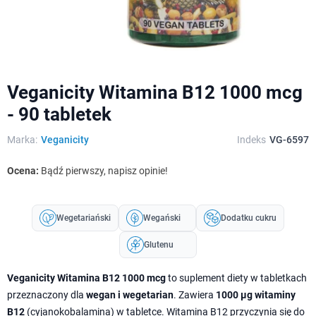
Veganicity Witamina B12 1000 mcg
- 90 tabletek
Marka:
Veganicity
Indeks
VG-6597
Ocena:
Bądź pierwszy, napisz opinie!
Wegetariański
Wegański
Dodatku cukru
Glutenu
Veganicity Witamina B12 1000 mcg
to suplement diety w tabletkach
przeznaczony dla
wegan i wegetarian
. Zawiera
1000 µg witaminy
B12
(cyjanokobalamina) w tabletce. Witamina B12 przyczynia się do