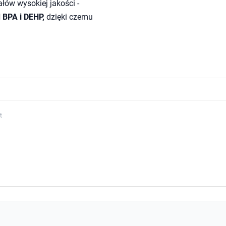
iałów wysokiej jakości -
 BPA i DEHP,
dzięki czemu
t