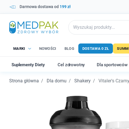
Darmowa dostawa od
199 zł
MARKI
NOWOŚCI
BLOG
DOSTAWA 0 ZŁ
SUMME
Suplementy Diety
Cel zdrowotny
Dla sportowców
Strona główna
Dla domu
Shakery
Vitaler's Czarn