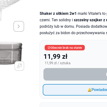
Shaker z sitkiem 2w1
marki Vitaler's to
czerni. Ten solidny i
szczelny szejker z
podróży lub w domu. Posiada dodatkow
posłużyć za bidon do przechowywania s
Obecnie brak na stanie

11,99 zł
11,99 zł / sztuka
Powiadom