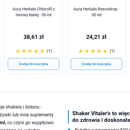
Aura Herbals Chlorofil z
Aura Herbals Resvadrop -
morwy białej - 30 ml
30 ml
38,61 zł
24,21 zł
☆☆☆☆☆
★★★★★
☆☆☆☆☆
★★★★★
(1)
(1)
Dodaj do koszyka
Dodaj do koszyka
cje shakera i bidonu -
Shaker Vitaler's to wię
żywki lub inne suplementy
do zdrowia i doskonałe
ml,
co czyni go wyjątkowo