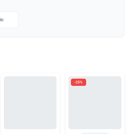
ki
-25%