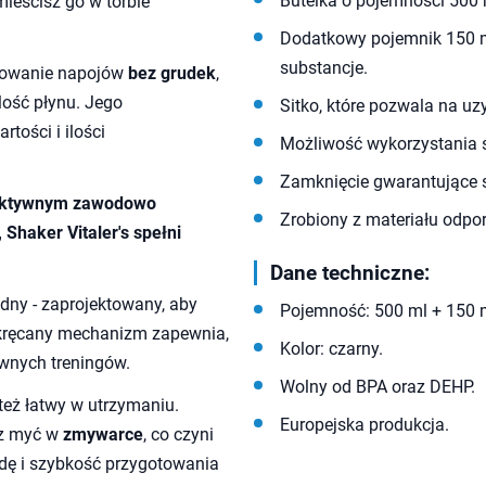
Butelka o pojemności 500 m
ieścisz go w torbie
Dodatkowy pojemnik 150 m
substancje.
otowanie napojów
bez grudek
,
lość płynu. Jego
Sitko, które pozwala na uzy
tości i ilości
Możliwość wykorzystania 
Zamknięcie gwarantujące 
, aktywnym zawodowo
Zrobiony z materiału odpo
 Shaker Vitaler's spełni
Dane techniczne:
lidny - zaprojektowany, aby
Pojemność: 500 ml + 150 
akręcany mechanizm zapewnia,
Kolor: czarny.
wnych treningów.
Wolny od BPA oraz DEHP.
e też łatwy w utrzymaniu.
Europejska produkcja.
z myć w
zmywarce
, co czyni
dę i szybkość przygotowania