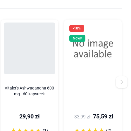
-10%
Nowy
Vitaler's Ashwagandha 600
mg - 60 kapsułek
29,90 zł
75,59 zł
83,99 zł
☆☆☆☆☆
★★★★★
☆☆☆☆☆
★★★★★
(1)
(2)