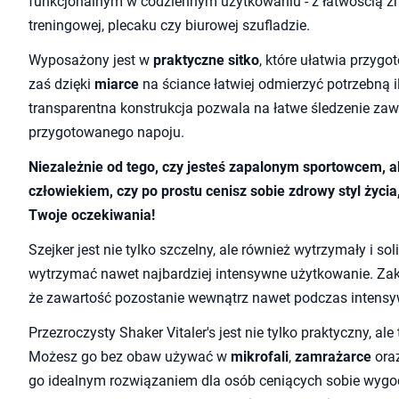
funkcjonalnym w codziennym użytkowaniu - z łatwością zm
treningowej, plecaku czy biurowej szufladzie.
Wyposażony jest w
praktyczne sitko
, które ułatwia przyg
zaś dzięki
miarce
na ściance łatwiej odmierzyć potrzebną i
transparentna konstrukcja pozwala na łatwe śledzenie zawar
przygotowanego napoju.
Niezależnie od tego, czy jesteś zapalonym sportowcem
człowiekiem, czy po prostu cenisz sobie zdrowy styl życia,
Twoje oczekiwania!
Szejker jest nie tylko szczelny, ale również wytrzymały i so
wytrzymać nawet najbardziej intensywne użytkowanie. Z
że zawartość pozostanie wewnątrz nawet podczas intensy
Przezroczysty Shaker Vitaler's jest nie tylko praktyczny, al
Możesz go bez obaw używać w
mikrofali
,
zamrażarce
ora
go idealnym rozwiązaniem dla osób ceniących sobie wygo