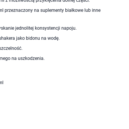
l z możliwością przykręcenia dolnej części.
l przeznaczony na suplementy białkowe lub inne
skanie jednolitej konsystencji napoju.
shakera jako bidonu na wodę.
szczelność.
rnego na uszkodzenia.
ml