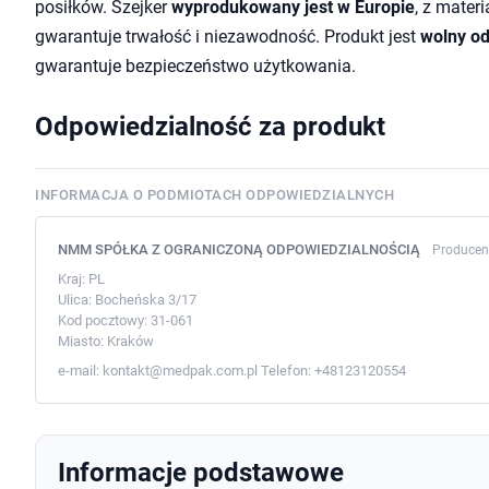
posiłków. Szejker
wyprodukowany jest w Europie
, z mater
gwarantuje trwałość i niezawodność. Produkt jest
wolny od
gwarantuje bezpieczeństwo użytkowania.
Odpowiedzialność za produkt
INFORMACJA O PODMIOTACH ODPOWIEDZIALNYCH
NMM SPÓŁKA Z OGRANICZONĄ ODPOWIEDZIALNOŚCIĄ
Producen
Kraj:
PL
Ulica:
Bocheńska 3/17
Kod pocztowy:
31-061
Miasto:
Kraków
e-mail:
kontakt@medpak.com.pl
Telefon:
+48123120554
Informacje podstawowe