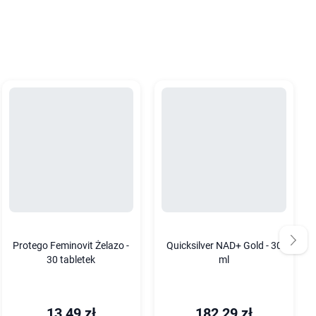
Protego Feminovit Żelazo -
Quicksilver NAD+ Gold - 30
30 tabletek
ml
13,49 zł
182,29 zł