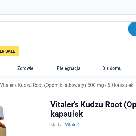
R SALE
Zdrowie
Pielęgnacja
Dla domu
Vitaler's Kudzu Root (Opornik łatkowaty) 500 mg - 60 kapsułek
Vitaler's Kudzu Root (O
kapsułek
Marka:
Vitaler's