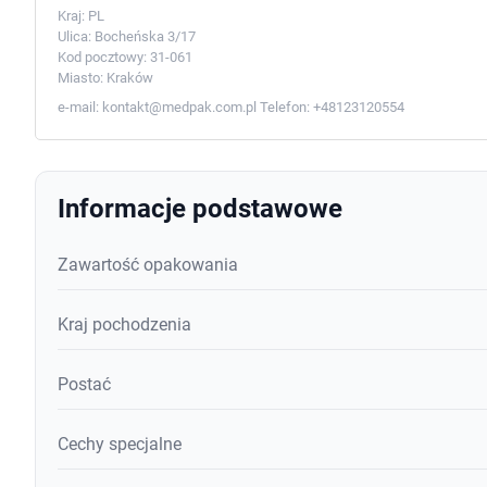
Kraj:
PL
Ulica:
Bocheńska 3/17
Kod pocztowy:
31-061
Miasto:
Kraków
e-mail:
kontakt@medpak.com.pl
Telefon:
+48123120554
Informacje podstawowe
Zawartość opakowania
Kraj pochodzenia
Postać
Cechy specjalne