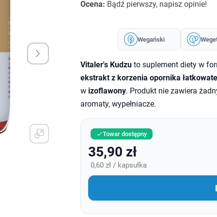
Ocena:
Bądź pierwszy, napisz opinie!
Wegański
Weget
Vitaler's Kudzu
to suplement diety w fo
ekstrakt z korzenia opornika łatkowat
w
izoflawony
. Produkt nie zawiera żad
aromaty, wypełniacze.
Towar dostępny

35,90 zł
0,60 zł / kapsułka