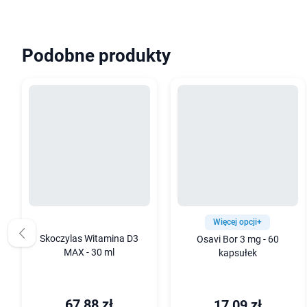
Podobne produkty
Więcej opcji+
Skoczylas Witamina D3
Osavi Bor 3 mg - 60
MAX - 30 ml
kapsułek
67,88 zł
17,09 zł