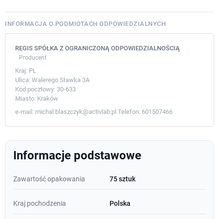
INFORMACJA O PODMIOTACH ODPOWIEDZIALNYCH
REGIS SPÓŁKA Z OGRANICZONĄ ODPOWIEDZIALNOŚCIĄ
Producent
Kraj:
PL
Ulica:
Walerego Sławka 3A
Kod pocztowy:
30-633
Miasto:
Kraków
e-mail:
michal.blaszczyk@activlab.pl
Telefon:
601507466
Informacje podstawowe
Zawartość opakowania
75 sztuk
Kraj pochodzenia
Polska