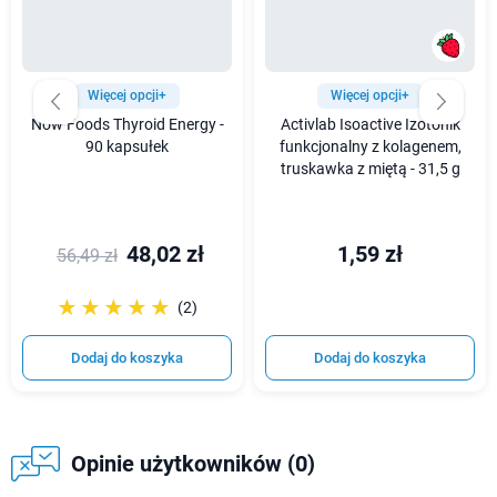
Więcej opcji+
Więcej opcji+
Now Foods Thyroid Energy -
Activlab Isoactive Izotonik
90 kapsułek
funkcjonalny z kolagenem,
truskawka z miętą - 31,5 g
48,02 zł
1,59 zł
56,49 zł
☆☆☆☆☆
★★★★★
(2)
Dodaj do koszyka
Dodaj do koszyka
Opinie użytkowników (0)