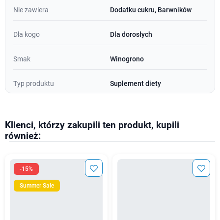
Nie zawiera
Dodatku cukru, Barwników
Dla kogo
Dla dorosłych
Smak
Winogrono
Typ produktu
Suplement diety
Klienci, którzy zakupili ten produkt, kupili
również:
-15%
Summer Sale