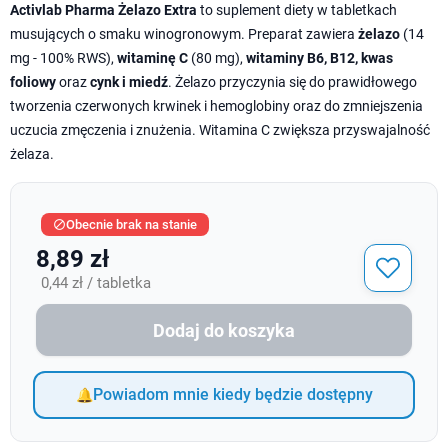
Activlab Pharma Żelazo Extra
to suplement diety w tabletkach
musujących o smaku winogronowym. Preparat zawiera
żelazo
(14
mg - 100% RWS),
witaminę C
(80 mg),
witaminy B6, B12, kwas
foliowy
oraz
cynk i miedź
. Żelazo przyczynia się do prawidłowego
tworzenia czerwonych krwinek i hemoglobiny oraz do zmniejszenia
uczucia zmęczenia i znużenia. Witamina C zwiększa przyswajalność
żelaza.
Obecnie brak na stanie

8,89 zł
0,44 zł / tabletka
Dodaj do koszyka
Powiadom mnie kiedy będzie dostępny