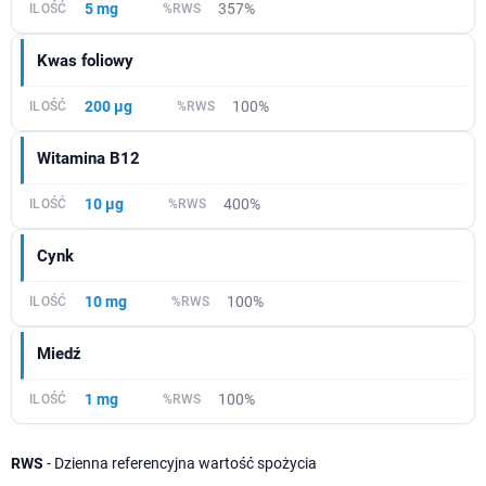
5 mg
357%
Kwas foliowy
200 µg
100%
Witamina B12
10 µg
400%
Cynk
10 mg
100%
Miedź
1 mg
100%
RWS
- Dzienna referencyjna wartość spożycia