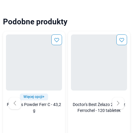
Podobne produkty
Więcej opcji+
Formeds Powder Ferr C - 43,2
Doctor's Best Żelazo 27 mg z
g
Ferrochel - 120 tabletek