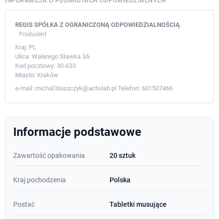
INFORMACJA O PODMIOTACH ODPOWIEDZIALNYCH
REGIS SPÓŁKA Z OGRANICZONĄ ODPOWIEDZIALNOŚCIĄ
Producent
Kraj:
PL
Ulica:
Walerego Sławka 3A
Kod pocztowy:
30-633
Miasto:
Kraków
e-mail:
michal.blaszczyk@activlab.pl
Telefon:
601507466
Informacje podstawowe
Zawartość opakowania
20 sztuk
Kraj pochodzenia
Polska
Postać
Tabletki musujące