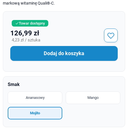
markową witaminę Quali®-C.
Towar dostępny

126,99 zł
4,23 zł / sztuka
Dodaj do koszyka
Smak
Ananasowy
Mango
Mojito