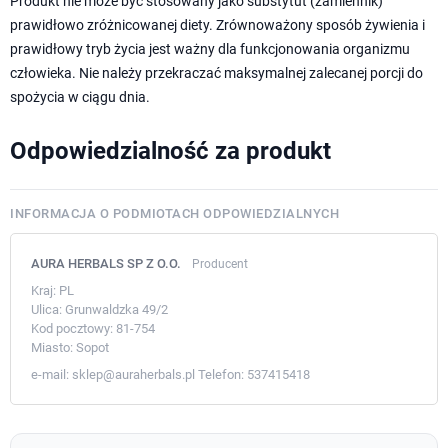
Produkt nie może być stosowany jako substytut (zamiennik)
prawidłowo zróżnicowanej diety. Zrównoważony sposób żywienia i
prawidłowy tryb życia jest ważny dla funkcjonowania organizmu
człowieka. Nie należy przekraczać maksymalnej zalecanej porcji do
spożycia w ciągu dnia.
Odpowiedzialność za produkt
INFORMACJA O PODMIOTACH ODPOWIEDZIALNYCH
AURA HERBALS SP Z O.O.
Producent
Kraj:
PL
Ulica:
Grunwaldzka 49/2
Kod pocztowy:
81-754
Miasto:
Sopot
e-mail:
sklep@auraherbals.pl
Telefon:
537415418