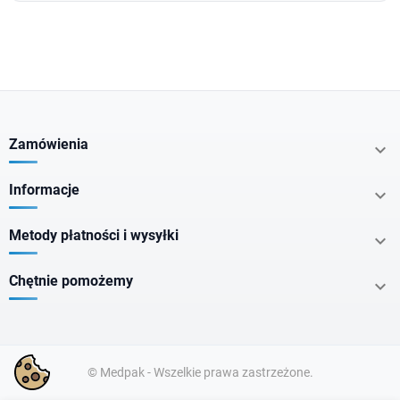
Zamówienia

Informacje

Metody płatności i wysyłki

Chętnie pomożemy

© Medpak - Wszelkie prawa zastrzeżone.