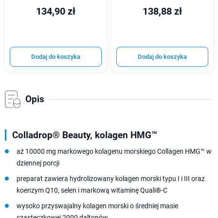
134,90 zł
138,88 zł
Dodaj do koszyka
Dodaj do koszyka
Opis
Colladrop® Beauty, kolagen HMG™
aż 10000 mg markowego kolagenu morskiego Collagen HMG™ w
dziennej porcji
preparat zawiera hydrolizowany kolagen morski typu I i III oraz
koenzym Q10, selen i markową witaminę Quali®-C
wysoko przyswajalny kolagen morski o średniej masie
cząsteczkowej 2000 daltonów