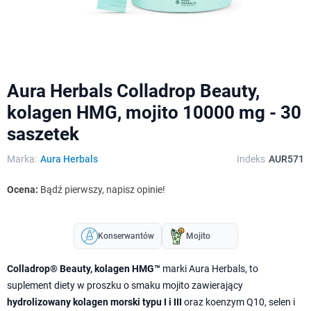
Aura Herbals Colladrop Beauty,
kolagen HMG, mojito 10000 mg - 30
saszetek
Marka:
Aura Herbals
Indeks
AUR571
Ocena:
Bądź pierwszy, napisz opinie!
Konserwantów
Mojito
Colladrop® Beauty, kolagen HMG™
marki Aura Herbals, to
suplement diety w proszku o smaku mojito zawierający
hydrolizowany kolagen morski typu I i III
oraz koenzym Q10, selen i