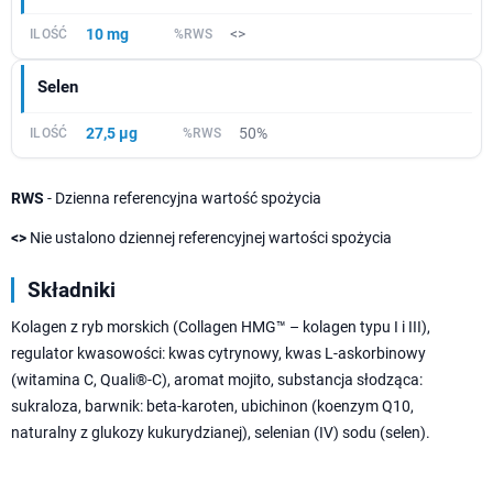
10 mg
<>
Selen
27,5 µg
50%
RWS
- Dzienna referencyjna wartość spożycia
<>
Nie ustalono dziennej referencyjnej wartości spożycia
Składniki
Kolagen z ryb morskich (Collagen HMG™ – kolagen typu I i III),
regulator kwasowości: kwas cytrynowy, kwas L-askorbinowy
(witamina C, Quali®-C), aromat mojito, substancja słodząca:
sukraloza, barwnik: beta-karoten, ubichinon (koenzym Q10,
naturalny z glukozy kukurydzianej), selenian (IV) sodu (selen).