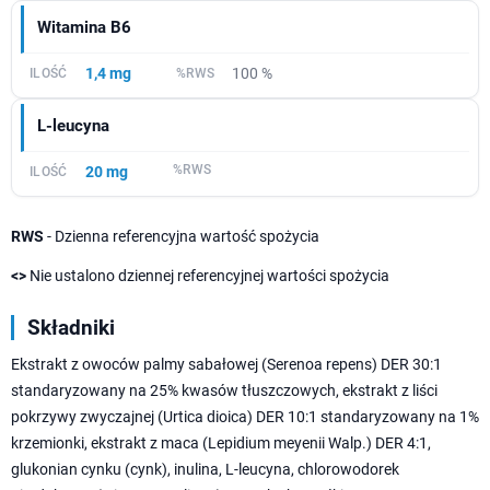
Witamina B6
1,4 mg
100 %
L-leucyna
20 mg
RWS
- Dzienna referencyjna wartość spożycia
<>
Nie ustalono dziennej referencyjnej wartości spożycia
Składniki
Ekstrakt z owoców palmy sabałowej (Serenoa repens) DER 30:1
standaryzowany na 25% kwasów tłuszczowych, ekstrakt z liści
pokrzywy zwyczajnej (Urtica dioica) DER 10:1 standaryzowany na 1%
krzemionki, ekstrakt z maca (Lepidium meyenii Walp.) DER 4:1,
glukonian cynku (cynk), inulina, L-leucyna, chlorowodorek