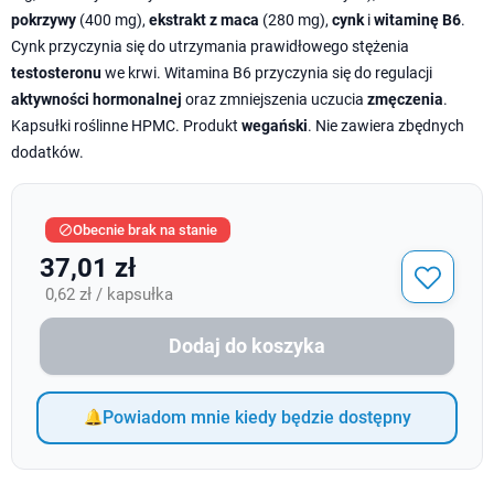
pokrzywy
(400 mg),
ekstrakt z maca
(280 mg),
cynk
i
witaminę B6
.
Cynk przyczynia się do utrzymania prawidłowego stężenia
testosteronu
we krwi. Witamina B6 przyczynia się do regulacji
aktywności hormonalnej
oraz zmniejszenia uczucia
zmęczenia
.
Kapsułki roślinne HPMC. Produkt
wegański
. Nie zawiera zbędnych
dodatków.
Obecnie brak na stanie

37,01 zł
0,62 zł / kapsułka
Dodaj do koszyka
Powiadom mnie kiedy będzie dostępny