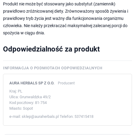
Produkt nie może być stosowany jako substytut (zamiennik)
prawidłowo zróżnicowanej diety. Zrównoważony sposób żywienia i
prawidłowy tryb życia jest ważny dla funkcjonowania organizmu
człowieka. Nie należy przekraczać maksymalnej zalecanej porcji do
spożycia w ciągu dnia.
Odpowiedzialność za produkt
INFORMACJA O PODMIOTACH ODPOWIEDZIALNYCH
AURA HERBALS SP Z O.O.
Producent
Kraj:
PL
Ulica:
Grunwaldzka 49/2
Kod pocztowy:
81-754
Miasto:
Sopot
e-mail:
sklep@auraherbals.pl
Telefon:
537415418