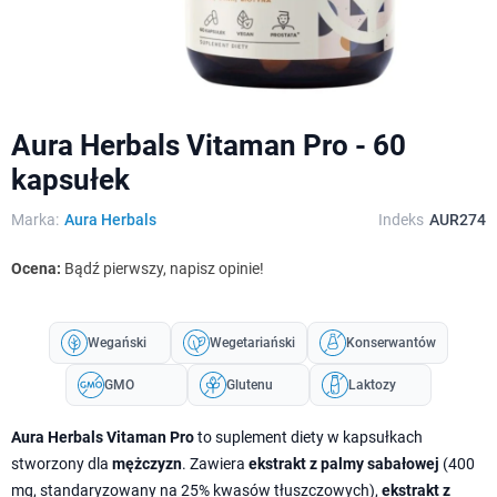
Aura Herbals Vitaman Pro - 60
kapsułek
Marka:
Aura Herbals
Indeks
AUR274
Ocena:
Bądź pierwszy, napisz opinie!
Wegański
Wegetariański
Konserwantów
GMO
Glutenu
Laktozy
Aura Herbals Vitaman Pro
to suplement diety w kapsułkach
stworzony dla
mężczyzn
. Zawiera
ekstrakt z palmy sabałowej
(400
mg, standaryzowany na 25% kwasów tłuszczowych),
ekstrakt z