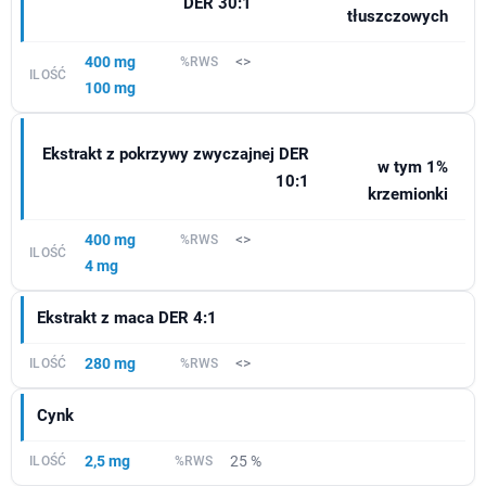
DER 30:1
tłuszczowych
400 mg
<>
100 mg
Ekstrakt z pokrzywy zwyczajnej DER
w tym 1%
10:1
krzemionki
400 mg
<>
4 mg
Ekstrakt z maca DER 4:1
280 mg
<>
Cynk
2,5 mg
25 %