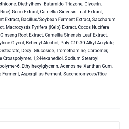
thicone, Diethylhexyl Butamido Triazone, Glycerin,
(Rice) Germ Extract, Camellia Sinensis Leaf Extract,
t Extract, Bacillus/Soybean Ferment Extract, Saccharum
t, Macrocystis Pyrifera (Kelp) Extract, Cocos Nucifera
 Ginseng Root Extract, Camellia Sinensis Leaf Extract,
ene Glycol, Behenyl Alcohol, Poly C10-30 Alkyl Acrylate,
Distearate, Decyl Glucoside, Tromethamine, Carbomer,
te Crosspolymer, 1,2-Hexanediol, Sodium Stearoyl
polymer-6, Ethylhexylglycerin, Adenosine, Xanthan Gum,
ce Ferment, Aspergillus Ferment, Saccharomyces/Rice