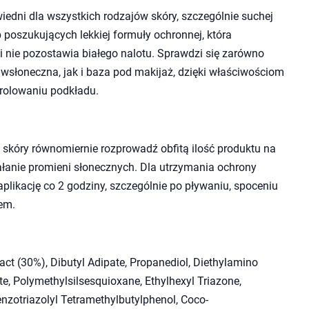
edni dla wszystkich rodzajów skóry, szczególnie suchej
b poszukujących lekkiej formuły ochronnej, która
 i nie pozostawia białego nalotu. Sprawdzi się zarówno
wsłoneczna, jak i baza pod makijaż, dzięki właściwościom
 rolowaniu podkładu.
i skóry równomiernie rozprowadź obfitą ilość produktu na
łanie promieni słonecznych. Dla utrzymania ochrony
aplikację co 2 godziny, szczególnie po pływaniu, spoceniu
iem.
ract (30%), Dibutyl Adipate, Propanediol, Diethylamino
, Polymethylsilsesquioxane, Ethylhexyl Triazone,
nzotriazolyl Tetramethylbutylphenol, Coco-