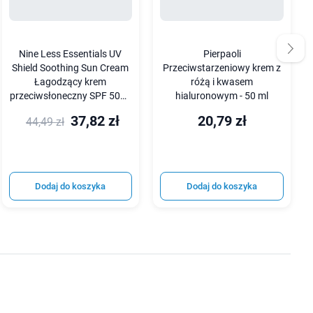
Nine Less Essentials UV
Pierpaoli
Shield Soothing Sun Cream
Przeciwstarzeniowy krem z
Łagodzący krem
różą i kwasem
przeciwsłoneczny SPF 50+ -
hialuronowym - 50 ml
50 g
37,82 zł
20,79 zł
44,49 zł
Dodaj do koszyka
Dodaj do koszyka