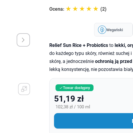
☆☆☆☆☆
★★★★★
Ocena:
(2)
Wegański
Relief Sun Rice + Probiotics
to
lekki, o
do każdego typu skóry, również suchej i
skórę, a jednocześnie
ochronią ją prze
lekką konsystencję, nie pozostawia biał
Towar dostępny

51,19 zł
102,38 zł / 100 ml