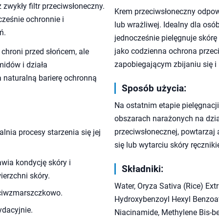
ż zwykły filtr przeciwsłoneczny.
Krem przeciwsłoneczny odpowi
cześnie ochronnie i
lub wrażliwej. Idealny dla osó
ń.
jednocześnie pielęgnuje skórę
jako codzienna ochrona przeci
o chroni przed słońcem, ale
zapobiegającym zbijaniu się i
midów i działa
naturalną barierę ochronną
Sposób użycia:
Na ostatnim etapie pielęgnacj
obszarach narażonych na dzia
przeciwsłonecznej, powtarzaj 
lnia procesy starzenia się jej
się lub wytarciu skóry ręcznik
awia kondycję skóry i
Składniki:
erzchni skóry.
Water, Oryza Sativa (Rice) Ext
zeciwzmarszczkowo.
Hydroxybenzoyl Hexyl Benzoate
ydacyjnie.
Niacinamide, Methylene Bis-be