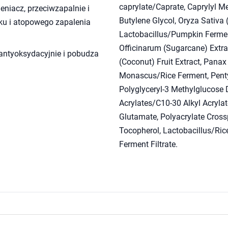
caprylate/Caprate, Caprylyl Me
leniacz, przeciwzapalnie i
Butylene Glycol, Oryza Sativa 
iku i atopowego zapalenia
Lactobacillus/Pumpkin Fermen
Officinarum (Sugarcane) Extrac
 antyoksydacyjnie i pobudza
(Coconut) Fruit Extract, Panax
Monascus/Rice Ferment, Pentyl
Polyglyceryl-3 Methylglucose 
Acrylates/C10-30 Alkyl Acryla
Glutamate, Polyacrylate Cross
Tocopherol, Lactobacillus/Ri
Ferment Filtrate.