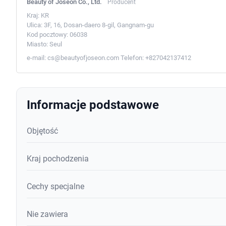
Beauty of Joseon Co., Ltd.
Producent
Kraj:
KR
Ulica:
3F, 16, Dosan-daero 8-gil, Gangnam-gu
Kod pocztowy:
06038
Miasto:
Seul
e-mail:
cs@beautyofjoseon.com
Telefon:
+827042137412
Informacje podstawowe
Objętość
Kraj pochodzenia
Cechy specjalne
Nie zawiera