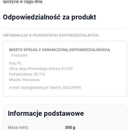
spożycia w ciągu dnia.
Odpowiedzialność za produkt
INFORMACJA O PODMIOTACH ODPOWIEDZIALNYCH
BEKETO SPÓŁKA Z OGRANICZONĄ ODPOWIEDZIALNOŚCIĄ
Producent
Kraj:
PL
Ulica:
Aleja Wincentego Witosa 31/103
Kod pocztowy:
00-710
Miasto:
Warszawa
e-mail:
biuro@beketo.pl
Telefon:
502379999
Informacje podstawowe
Masa netto
300 g