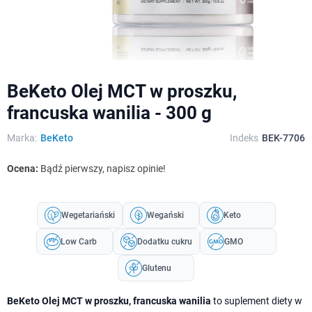
BeKeto Olej MCT w proszku,
francuska wanilia - 300 g
Marka:
BeKeto
Indeks
BEK-7706
Ocena:
Bądź pierwszy, napisz opinie!
Wegetariański
Wegański
Keto
Low Carb
Dodatku cukru
GMO
Glutenu
BeKeto Olej MCT w proszku, francuska wanilia
to suplement diety w