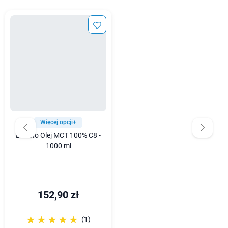
Więcej opcji+
BeKeto Olej MCT 100% C8 -
1000 ml
152,90 zł
☆☆☆☆☆
★★★★★
(1)