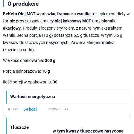
O produkcie
BeKeto Olej MCT w proszku, francuska wanilia
to suplement diety w
formie proszku zawierający
olej kokosowy MCT
oraz
błonnik
akacjowy
. Produkt słodzony erytrolem, z naturalnym ekstraktem
wanilii. Jedna porcja (10 g) dostarcza 5,5 g tłuszczu, w tym 5,5 g
kwasów tłuszczowych nasyconych. Zawiera alergen:
mleko
(kazeinian sodu).
Wielkość opakowania:
300 g
Porcja jednorazowa:
10 g
Ilość porcji w opakowaniu:
30
Wartość energetyczna
54 kcal
<>
Tłuszcze
w tym kwasy tłuszczowe nasycone