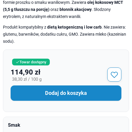
formie proszku o smaku waniliowym. Zawiera
olej kokosowy MCT
(5,5 g tłuszczu na porcję)
oraz
błonnik akacjowy
. Słodzony
erytrolem, z naturalnym ekstraktem wanilii.
Produkt kompatybilny z
dietą ketogeniczną i low carb
. Nie zawiera:
glutenu, barwników, dodatku cukru, GMO. Zawiera mleko (kazeinian
sodu).
Towar dostępny

114,90 zł
38,30 zł / 100 g
Dodaj do koszyka
Smak