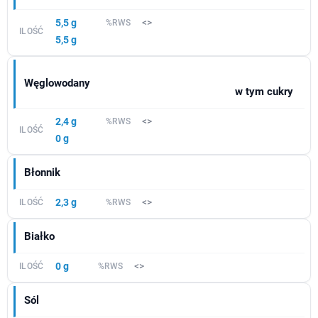
5,5 g
<>
5,5 g
Węglowodany
w tym cukry
2,4 g
<>
0 g
Błonnik
2,3 g
<>
Białko
0 g
<>
Sól