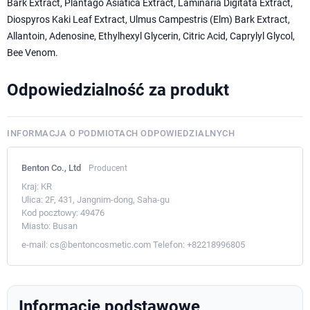
Bark Extract, Plantago Asiatica Extract, Laminaria Digitata Extract,
Diospyros Kaki Leaf Extract, Ulmus Campestris (Elm) Bark Extract,
Allantoin, Adenosine, Ethylhexyl Glycerin, Citric Acid, Caprylyl Glycol,
Bee Venom.
Odpowiedzialność za produkt
INFORMACJA O PODMIOTACH ODPOWIEDZIALNYCH
Benton Co., Ltd
Producent
Kraj:
KR
Ulica:
2F, 431, Jangnim-dong, Saha-gu
Kod pocztowy:
49476
Miasto:
Busan
e-mail:
cs@bentoncosmetic.com
Telefon:
+82218996805
Informacje podstawowe