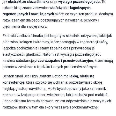
jak
ekstrakt ze śluzu ślimaka
oraz
wyciąg z pszczelego jadu.
Te
składniki są znane ze swoich właściwości
łagodzących,
regenerujących i nawilżających
skórę, co czyni ten produkt idealnym
rozwiązaniem dla osób poszukujących nawilżenia, ochrony i
ujędrnienia dla swojej skóry.
Ekstrakt ze śluzu ślimaka jest bogaty w składniki odżywcze, takie jak
alantoina, kolagen i witaminy, które pomagają w regeneracji skóry,
łagodzą podrażnienia i stany zapalne oraz przywracają jej
elastyczność i gładkość. Natomiast wyciąg z pszczeliego jadu
zawiera substancje
przeciwzapalne i przeciwbakteryjne
, które mogą
pomóc w zwalczaniu trądziku i innych problemów skórnych.
Benton Snail Bee High Content Lotion ma
lekką, nietłustą
konsystencję,
która szybko się wchłania, pozostawiając skórę
miękką, gładką i nawilżoną. Może być stosowany jako zamiennik
kremu nawilżającego rano i wieczorem, lub jako baza pod makijaż.
Jego delikatna formuła sprawia, że jest odpowiednia dla wszystkich
rodzajów skóry, w tym dla skóry wrażliwej i problematycznej.