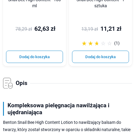
ml
sztuka
62,63 zł
11,21 zł
78,29 zł
13,19 zł
☆☆☆☆☆
★★★★★
(1)
Dodaj do koszyka
Dodaj do koszyka
Opis
Kompleksowa pielęgnacja nawilżająca i
ujędraniająca
Benton Snail Bee High Content Lotion to nawilżający balsam do
twarzy, który został stworzony w oparciu o składniki naturalne, takie