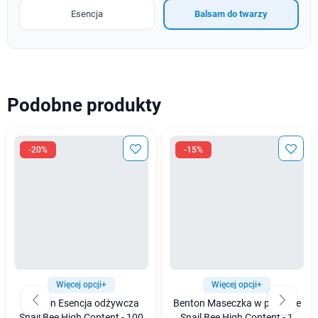
Esencja
Balsam do twarzy
Podobne produkty
-20%
-15%
Więcej opcji+
Więcej opcji+
Benton Esencja odżywcza
Benton Maseczka w płachcie
Snail Bee High Content - 100
Snail Bee High Content - 1