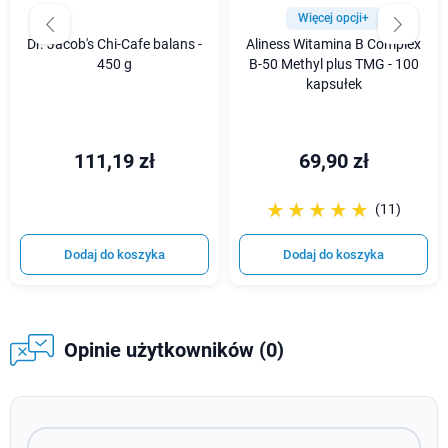
Więcej opcji+
Dr. Jacob's Chi-Cafe balans -
Aliness Witamina B Complex
450 g
B-50 Methyl plus TMG - 100
kapsułek
111,19 zł
69,90 zł
☆☆☆☆☆
★★★★★
(11)
Dodaj do koszyka
Dodaj do koszyka
Opinie użytkowników (0)