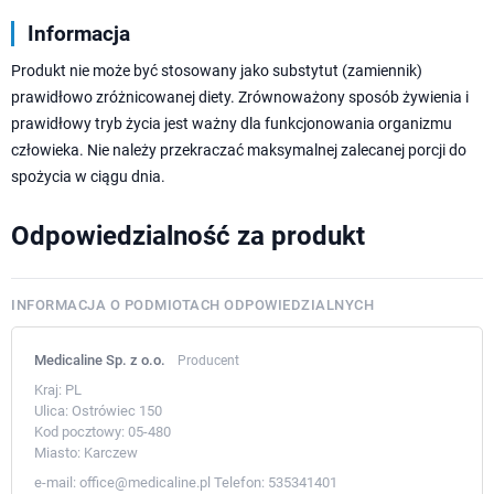
Informacja
Produkt nie może być stosowany jako substytut (zamiennik)
prawidłowo zróżnicowanej diety. Zrównoważony sposób żywienia i
prawidłowy tryb życia jest ważny dla funkcjonowania organizmu
człowieka. Nie należy przekraczać maksymalnej zalecanej porcji do
spożycia w ciągu dnia.
Odpowiedzialność za produkt
INFORMACJA O PODMIOTACH ODPOWIEDZIALNYCH
Medicaline Sp. z o.o.
Producent
Kraj:
PL
Ulica:
Ostrówiec 150
Kod pocztowy:
05-480
Miasto:
Karczew
e-mail:
office@medicaline.pl
Telefon:
535341401