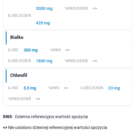
3000 mg
<>
420 mg
Białko
300 mg
<>
1800 mg
<>
Chlorofil
5,5 mg
<>
33 mg
<>
RWS
- Dzienna referencyjna wartość spożycia
<>
Nie ustalono dziennej referencyjnej wartości spożycia