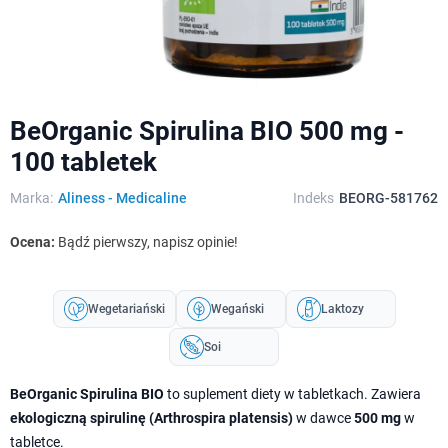
BeOrganic Spirulina BIO 500 mg -
100 tabletek
Marka:
Aliness - Medicaline
Indeks
BEORG-581762
Ocena:
Bądź pierwszy, napisz opinie!
Wegetariański
Wegański
Laktozy
Soi
BeOrganic Spirulina BIO
to suplement diety w tabletkach. Zawiera
ekologiczną spirulinę (Arthrospira platensis)
w dawce
500 mg
w
tabletce.