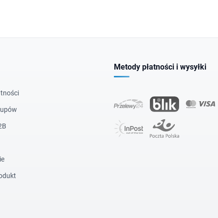
Metody płatności i wysyłki
tności
kupów
2B
ie
odukt