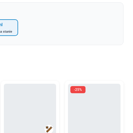
ml
a stanie
-25%