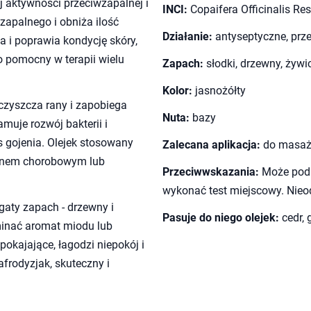
j aktywności przeciwzapalnej i
INCI:
Copaifera Officinalis Res
zapalnego i obniża ilość
Działanie:
antyseptyczne, prze
a i poprawia kondycję skóry,
o pomocny w terapii wielu
Zapach:
słodki, drzewny, żywi
Kolor:
jasnożółty
czyszcza rany i zapobiega
Nuta:
bazy
muje rozwój bakterii i
s gojenia. Olejek stosowany
Zalecana aplikacja:
do masażu,
tanem chorobowym lub
Przeciwwskazania:
Może podr
wykonać test miejscowy. Nieodp
gaty zapach - drzewny i
Pasuje do niego olejek:
cedr, 
ominać aromat miodu lub
okajające, łagodzi niepokój i
afrodyzjak, skuteczny i