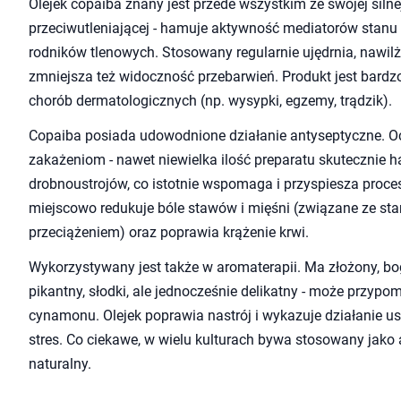
Olejek copaiba znany jest przede wszystkim ze swojej silne
przeciwutleniającej - hamuje aktywność mediatorów stanu 
rodników tlenowych. Stosowany regularnie ujędrnia, nawilż
zmniejsza też widoczność przebarwień. Produkt jest bardz
chorób dermatologicznych (np. wysypki, egzemy, trądzik).
Copaiba posiada udowodnione działanie antyseptyczne. O
zakażeniom - nawet niewielka ilość preparatu skutecznie ha
drobnoustrojów, co istotnie wspomaga i przyspiesza proce
miejscowo redukuje bóle stawów i mięśni (związane ze s
przeciążeniem) oraz poprawia krążenie krwi.
Wykorzystywany jest także w aromaterapii. Ma złożony, bo
pikantny, słodki, ale jednocześnie delikatny - może przyp
cynamonu. Olejek poprawia nastrój i wykazuje działanie usp
stres. Co ciekawe, w wielu kulturach bywa stosowany jako 
naturalny.