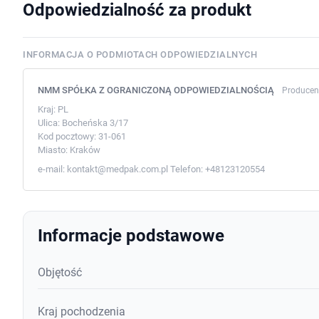
Odpowiedzialność za produkt
INFORMACJA O PODMIOTACH ODPOWIEDZIALNYCH
NMM SPÓŁKA Z OGRANICZONĄ ODPOWIEDZIALNOŚCIĄ
Producen
Kraj:
PL
Ulica:
Bocheńska 3/17
Kod pocztowy:
31-061
Miasto:
Kraków
e-mail:
kontakt@medpak.com.pl
Telefon:
+48123120554
Informacje podstawowe
Objętość
Kraj pochodzenia