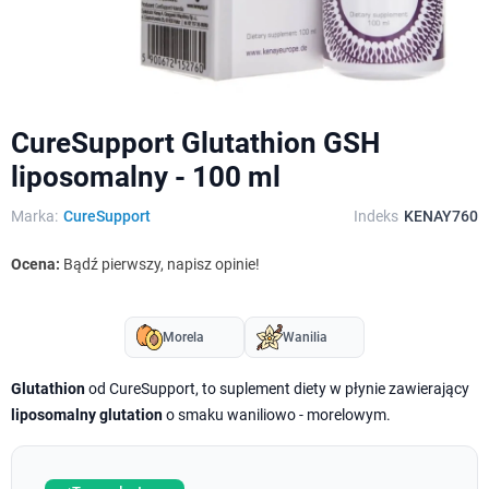
CureSupport Glutathion GSH
liposomalny - 100 ml
Marka:
CureSupport
Indeks
KENAY760
Ocena:
Bądź pierwszy, napisz opinie!
Morela
Wanilia
Glutathion
od CureSupport, to suplement diety w płynie zawierający
liposomalny glutation
o smaku waniliowo - morelowym.