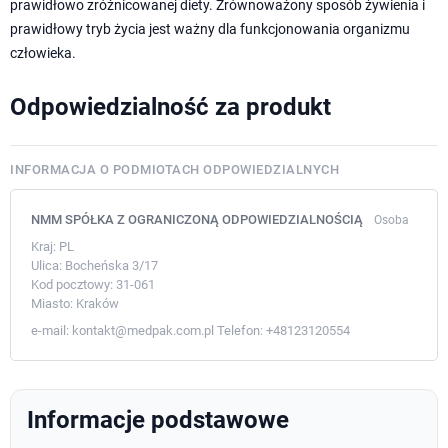
prawidłowo zróżnicowanej diety. Zrównoważony sposób żywienia i
prawidłowy tryb życia jest ważny dla funkcjonowania organizmu
człowieka.
Odpowiedzialność za produkt
INFORMACJA O PODMIOTACH ODPOWIEDZIALNYCH
NMM SPÓŁKA Z OGRANICZONĄ ODPOWIEDZIALNOŚCIĄ
Osoba
Kraj:
PL
Ulica:
Bocheńska 3/17
Kod pocztowy:
31-061
Miasto:
Kraków
e-mail:
kontakt@medpak.com.pl
Telefon:
+48123120554
Informacje podstawowe