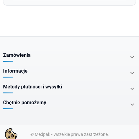
Zamówienia

Informacje

Metody płatności i wysyłki

Chętnie pomożemy

© Medpak - Wszelkie prawa zastrzeżone.