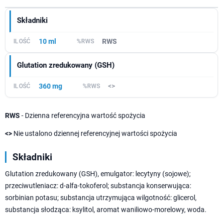
Składniki
10 ml
RWS
Glutation zredukowany (GSH)
360 mg
<>
RWS
- Dzienna referencyjna wartość spożycia
<>
Nie ustalono dziennej referencyjnej wartości spożycia
Składniki
Glutation zredukowany (GSH), emulgator: lecytyny (sojowe);
przeciwutleniacz: d-alfa-tokoferol; substancja konserwująca:
sorbinian potasu; substancja utrzymująca wilgotność: glicerol,
substancja słodząca: ksylitol, aromat waniliowo-morelowy, woda.