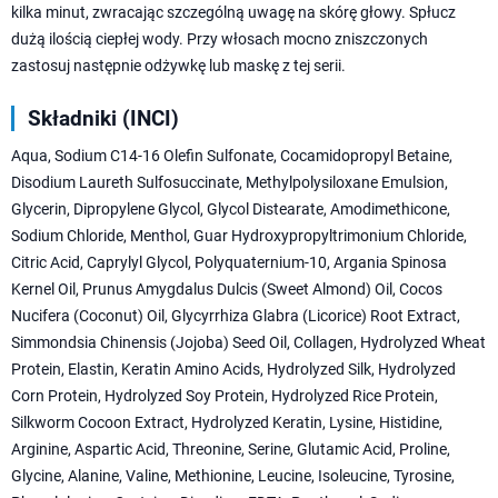
kilka minut, zwracając szczególną uwagę na skórę głowy. Spłucz
dużą ilością ciepłej wody. Przy włosach mocno zniszczonych
zastosuj następnie odżywkę lub maskę z tej serii.
Składniki (INCI)
Aqua, Sodium C14-16 Olefin Sulfonate, Cocamidopropyl Betaine,
Disodium Laureth Sulfosuccinate, Methylpolysiloxane Emulsion,
Glycerin, Dipropylene Glycol, Glycol Distearate, Amodimethicone,
Sodium Chloride, Menthol, Guar Hydroxypropyltrimonium Chloride,
Citric Acid, Caprylyl Glycol, Polyquaternium-10, Argania Spinosa
Kernel Oil, Prunus Amygdalus Dulcis (Sweet Almond) Oil, Cocos
Nucifera (Coconut) Oil, Glycyrrhiza Glabra (Licorice) Root Extract,
Simmondsia Chinensis (Jojoba) Seed Oil, Collagen, Hydrolyzed Wheat
Protein, Elastin, Keratin Amino Acids, Hydrolyzed Silk, Hydrolyzed
Corn Protein, Hydrolyzed Soy Protein, Hydrolyzed Rice Protein,
Silkworm Cocoon Extract, Hydrolyzed Keratin, Lysine, Histidine,
Arginine, Aspartic Acid, Threonine, Serine, Glutamic Acid, Proline,
Glycine, Alanine, Valine, Methionine, Leucine, Isoleucine, Tyrosine,