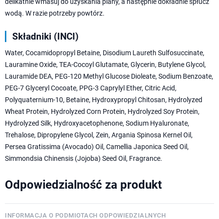
delikatnie wmasuj do uzyskania piany, a następnie dokładnie spłucz
wodą. W razie potrzeby powtórz.
Składniki (INCI)
Water, Cocamidopropyl Betaine, Disodium Laureth Sulfosuccinate,
Lauramine Oxide, TEA-Cocoyl Glutamate, Glycerin, Butylene Glycol,
Lauramide DEA, PEG-120 Methyl Glucose Dioleate, Sodium Benzoate,
PEG-7 Glyceryl Cocoate, PPG-3 Caprylyl Ether, Citric Acid,
Polyquaternium-10, Betaine, Hydroxypropyl Chitosan, Hydrolyzed
Wheat Protein, Hydrolyzed Corn Protein, Hydrolyzed Soy Protein,
Hydrolyzed Silk, Hydroxyacetophenone, Sodium Hyaluronate,
Trehalose, Dipropylene Glycol, Zein, Argania Spinosa Kernel Oil,
Persea Gratissima (Avocado) Oil, Camellia Japonica Seed Oil,
Simmondsia Chinensis (Jojoba) Seed Oil, Fragrance.
Odpowiedzialność za produkt
INFORMACJA O PODMIOTACH ODPOWIEDZIALNYCH