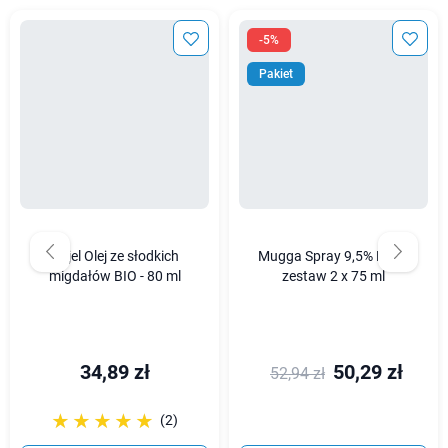
-5%
Pakiet
Najel Olej ze słodkich
Mugga Spray 9,5% DEET
migdałów BIO - 80 ml
zestaw 2 x 75 ml
34,89 zł
50,29 zł
52,94 zł
☆☆☆☆☆
★★★★★
(2)