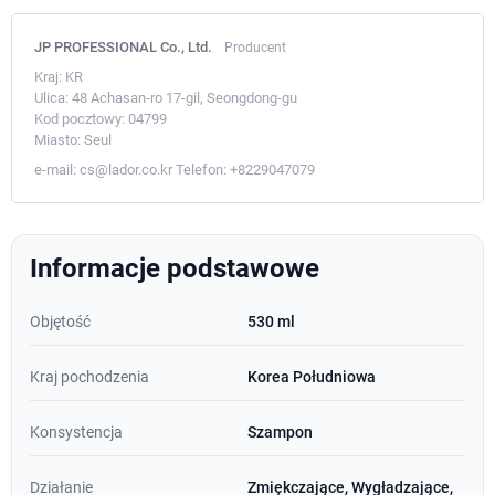
JP PROFESSIONAL Co., Ltd.
Producent
Kraj:
KR
Ulica:
48 Achasan-ro 17-gil, Seongdong-gu
Kod pocztowy:
04799
Miasto:
Seul
e-mail:
cs@lador.co.kr
Telefon:
+8229047079
Informacje podstawowe
Objętość
530 ml
Kraj pochodzenia
Korea Południowa
Konsystencja
Szampon
Działanie
Zmiękczające, Wygładzające,