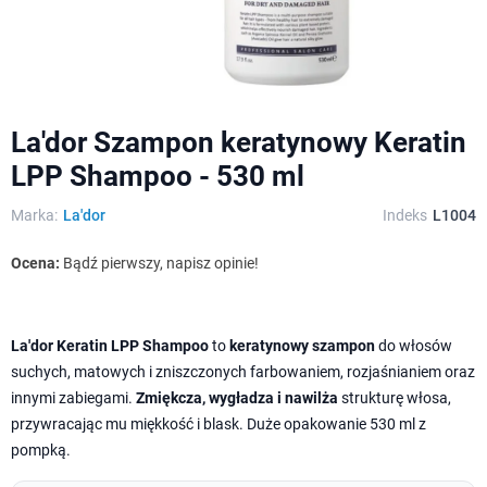
La'dor Szampon keratynowy Keratin
LPP Shampoo - 530 ml
Marka:
La'dor
Indeks
L1004
Ocena:
Bądź pierwszy, napisz opinie!
La'dor Keratin LPP Shampoo
to
keratynowy szampon
do włosów
suchych, matowych i zniszczonych farbowaniem, rozjaśnianiem oraz
innymi zabiegami.
Zmiękcza, wygładza i nawilża
strukturę włosa,
przywracając mu miękkość i blask. Duże opakowanie 530 ml z
pompką.