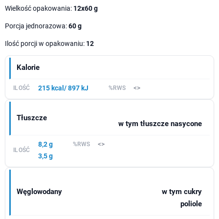
Wielkość opakowania:
12x
60
g
Porcja jednorazowa:
60 g
Ilość porcji w opakowaniu:
12
Kalorie
215 kcal/ 897 kJ
<>
Tłuszcze
w tym tłuszcze nasycone
8,2 g
<>
3,5 g
Węglowodany
w tym cukry
poliole