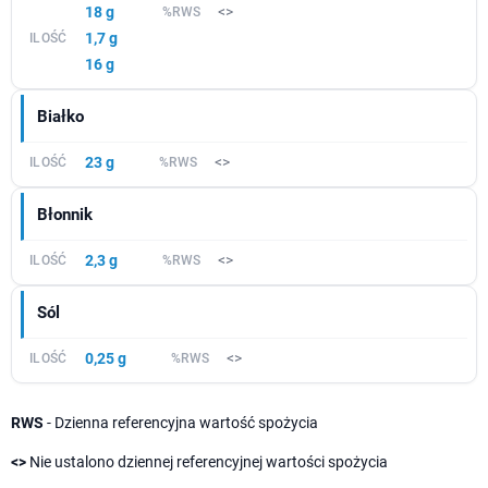
18 g
<>
1,7 g
16 g
Białko
23 g
<>
Błonnik
2,3 g
<>
Sól
0,25 g
<>
RWS
- Dzienna referencyjna wartość spożycia
<>
Nie ustalono dziennej referencyjnej wartości spożycia