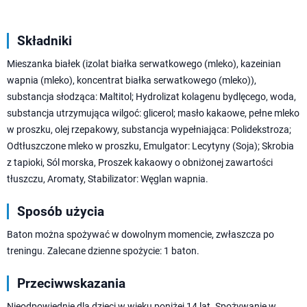
Składniki
Mieszanka białek (izolat białka serwatkowego (mleko), kazeinian
wapnia (mleko), koncentrat białka serwatkowego (mleko)),
substancja słodząca: Maltitol; Hydrolizat kolagenu bydlęcego, woda,
substancja utrzymująca wilgoć: glicerol; masło kakaowe, pełne mleko
w proszku, olej rzepakowy, substancja wypełniająca: Polidekstroza;
Odtłuszczone mleko w proszku, Emulgator: Lecytyny (Soja); Skrobia
z tapioki, Sól morska, Proszek kakaowy o obniżonej zawartości
tłuszczu, Aromaty, Stabilizator: Węglan wapnia.
Sposób użycia
Baton można spożywać w dowolnym momencie, zwłaszcza po
treningu. Zalecane dzienne spożycie: 1 baton.
Przeciwwskazania
Nieodpowiednie dla dzieci w wieku poniżej 14 lat. Spożywanie w