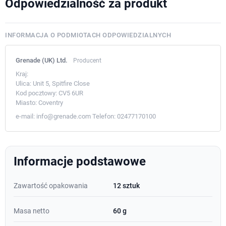
Odpowiedzialność za produkt
INFORMACJA O PODMIOTACH ODPOWIEDZIALNYCH
Grenade (UK) Ltd.
Producent
Kraj:
Ulica:
Unit 5, Spitfire Close
Kod pocztowy:
CV5 6UR
Miasto:
Coventry
e-mail:
info@grenade.com
Telefon:
02477170100
Informacje podstawowe
Zawartość opakowania
12 sztuk
Masa netto
60 g