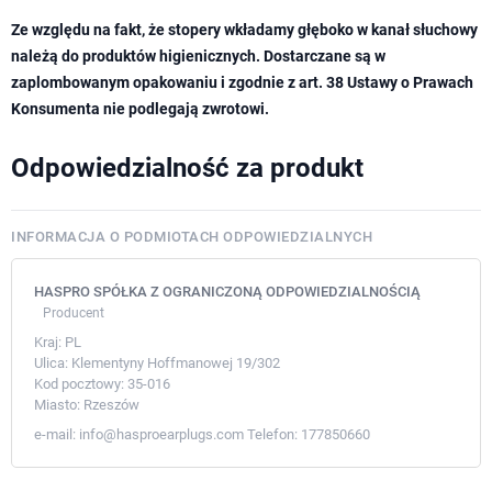
Ze względu na fakt, że stopery wkładamy głęboko w kanał słuchowy
należą do produktów higienicznych. Dostarczane są w
zaplombowanym opakowaniu i zgodnie z art. 38 Ustawy o Prawach
Konsumenta nie podlegają zwrotowi.
Odpowiedzialność za produkt
INFORMACJA O PODMIOTACH ODPOWIEDZIALNYCH
HASPRO SPÓŁKA Z OGRANICZONĄ ODPOWIEDZIALNOŚCIĄ
Producent
Kraj:
PL
Ulica:
Klementyny Hoffmanowej 19/302
Kod pocztowy:
35-016
Miasto:
Rzeszów
e-mail:
info@hasproearplugs.com
Telefon:
177850660