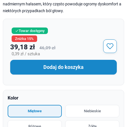
nadmiernym hałasem, który często powoduje ogromy dyskomfort a
niektórych przypadkach ból głowy.
Towar dostępny

Zniżka 15%
39,18 zł
46,09 zł
0,39 zł / sztuka
Dodaj do koszyka
Kolor
Miętowe
Niebieskie
Różowe
Żółte