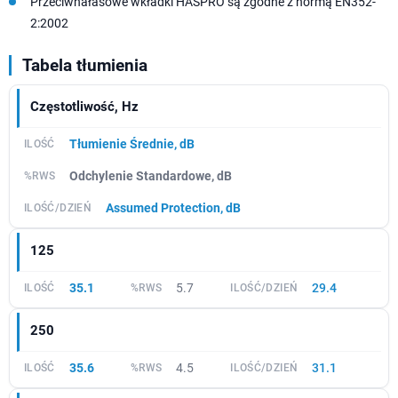
Przeciwhałasowe wkładki HASPRO są zgodne z normą EN352-
2:2002
Tabela tłumienia
Częstotliwość, Hz
Tłumienie Średnie, dB
Odchylenie Standardowe, dB
Assumed Protection, dB
125
35.1
5.7
29.4
250
35.6
4.5
31.1