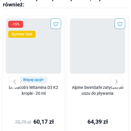
również:
-15%
Summer Sale
Więcej opcji+
Dr. Jacob's Witamina D3 K2
Alpine SwimSafe zatyczki do
krople - 20 ml
uszu do pływania
60,17 zł
64,39 zł
70,79 zł