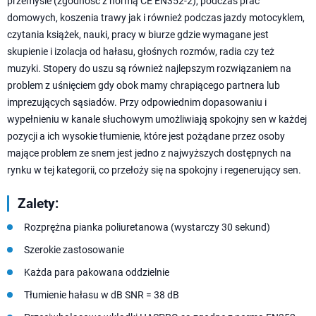
przemyśle (zgodność z normą CE EN352-2), podczas prac
domowych, koszenia trawy jak i również podczas jazdy motocyklem,
czytania książek, nauki, pracy w biurze gdzie wymagane jest
skupienie i izolacja od hałasu, głośnych rozmów, radia czy też
muzyki. Stopery do uszu są również najlepszym rozwiązaniem na
problem z uśnięciem gdy obok mamy chrapiącego partnera lub
imprezujących sąsiadów. Przy odpowiednim dopasowaniu i
wypełnieniu w kanale słuchowym umożliwiają spokojny sen w każdej
pozycji a ich wysokie tłumienie, które jest pożądane przez osoby
mające problem ze snem jest jedno z najwyższych dostępnych na
rynku w tej kategorii, co przełoży się na spokojny i regenerujący sen.
Zalety:
Rozprężna pianka poliuretanowa (wystarczy 30 sekund)
Szerokie zastosowanie
Każda para pakowana oddzielnie
Tłumienie hałasu w dB SNR = 38 dB