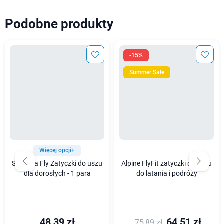
Podobne produkty
-15%
Summer Sale
Więcej opcji+
Sanohra Fly Zatyczki do uszu
Alpine FlyFit zatyczki do uszu
dla dorosłych - 1 para
do latania i podróży
48,39 zł
64,51 zł
75,89 zł