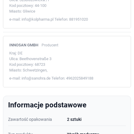
Kod pocztowy:
44-100
Miasto:
Gliwice
e-mail:
info@kolpharma.pl
Telefon:
881951020
INNOSAN GMBH
Producent
Kraj:
DE
Ulica:
Beethovenstraße 3
Kod pocztowy:
68723
Miasto:
Schwetzingen,
e-mail:
info@sanohra.de
Telefon:
4962025849188
Informacje podstawowe
Zawartość opakowania
2 sztuki