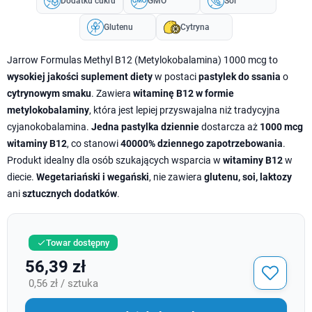
Dodatku cukru
GMO
Soi
Glutenu
Cytryna
Jarrow Formulas Methyl B12 (Metylokobalamina) 1000 mcg to
wysokiej jakości suplement diety
w postaci
pastylek do ssania
o
cytrynowym smaku
. Zawiera
witaminę B12 w formie
metylokobalaminy
, która jest lepiej przyswajalna niż tradycyjna
cyjanokobalamina.
Jedna pastylka dziennie
dostarcza aż
1000 mcg
witaminy B12
, co stanowi
40000% dziennego zapotrzebowania
.
Produkt idealny dla osób szukających wsparcia w
witaminy B12
w
diecie.
Wegetariański i wegański
, nie zawiera
glutenu, soi, laktozy
ani
sztucznych dodatków
.
Towar dostępny

56,39 zł
0,56 zł / sztuka