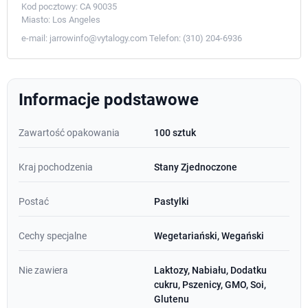
Kod pocztowy:
CA 90035
Miasto:
Los Angeles
e-mail:
jarrowinfo@vytalogy.com
Telefon:
(310) 204-6936
Informacje podstawowe
Zawartość opakowania
100 sztuk
Kraj pochodzenia
Stany Zjednoczone
Postać
Pastylki
Cechy specjalne
Wegetariański, Wegański
Nie zawiera
Laktozy, Nabiału, Dodatku
cukru, Pszenicy, GMO, Soi,
Glutenu