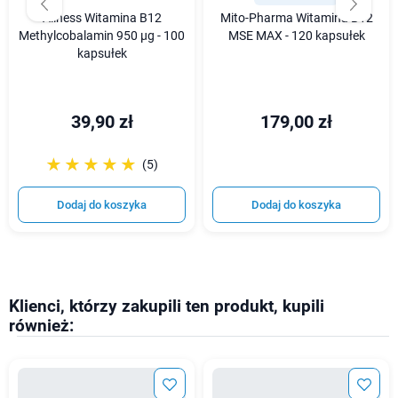
Aliness Witamina B12
Mito-Pharma Witamina B12
Methylcobalamin 950 µg - 100
MSE MAX - 120 kapsułek
kapsułek
39,90 zł
179,00 zł
☆☆☆☆☆
★★★★★
(5)
Dodaj do koszyka
Dodaj do koszyka
Klienci, którzy zakupili ten produkt, kupili
również: