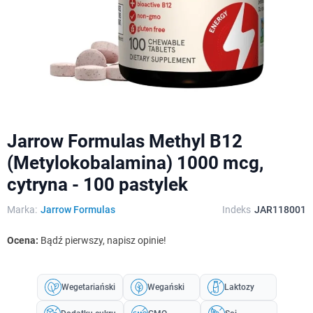
Jarrow Formulas Methyl B12
(Metylokobalamina) 1000 mcg,
cytryna - 100 pastylek
Marka:
Jarrow Formulas
Indeks
JAR118001
Ocena:
Bądź pierwszy, napisz opinie!
Wegetariański
Wegański
Laktozy