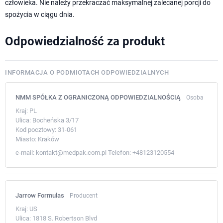
człowieka. Nie należy przekraczać maksymalnej zalecanej porcji do
spożycia w ciągu dnia.
Odpowiedzialność za produkt
INFORMACJA O PODMIOTACH ODPOWIEDZIALNYCH
NMM SPÓŁKA Z OGRANICZONĄ ODPOWIEDZIALNOŚCIĄ
Osoba
Kraj:
PL
Ulica:
Bocheńska 3/17
Kod pocztowy:
31-061
Miasto:
Kraków
e-mail:
kontakt@medpak.com.pl
Telefon:
+48123120554
Jarrow Formulas
Producent
Kraj:
US
Ulica:
1818 S. Robertson Blvd