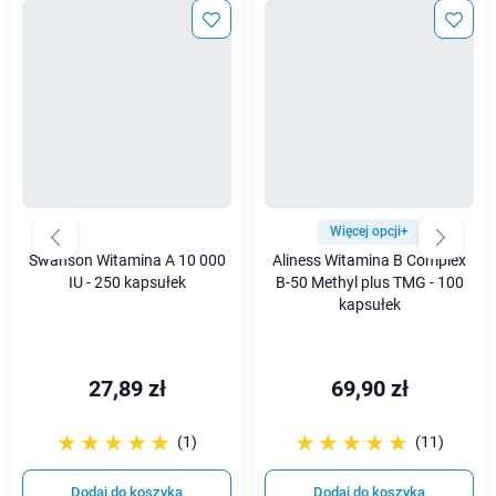
Więcej opcji+
Swanson Witamina A 10 000
Aliness Witamina B Complex
IU - 250 kapsułek
B-50 Methyl plus TMG - 100
kapsułek
27,89 zł
69,90 zł
☆☆☆☆☆
★★★★★
☆☆☆☆☆
★★★★★
(1)
(11)
Dodaj do koszyka
Dodaj do koszyka