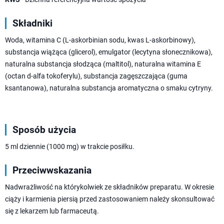
Składniki
Woda, witamina C (L-askorbinian sodu, kwas L-askorbinowy),
substancja wiążąca (glicerol), emulgator (lecytyna słonecznikowa),
naturalna substancja słodząca (maltitol), naturalna witamina E
(octan d-alfa tokoferylu), substancja zagęszczająca (guma
ksantanowa), naturalna substancja aromatyczna o smaku cytryny.
Sposób użycia
5 ml dziennie (1000 mg) w trakcie posiłku.
Przeciwwskazania
Nadwrażliwość na którykolwiek ze składników preparatu. W okresie
ciąży i karmienia piersią przed zastosowaniem należy skonsultować
się z lekarzem lub farmaceutą.