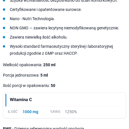
Szybka wchłanialność bezpośrednio do ścian komórkowych.
Certyfikowane i opatentowane surowce.
Nano - Nutri Technologia.
NON GMO — zawiera lecytynę niemodyfikowaną genetycznie.
Zawiera niewielką ilość alkoholu.
Wysoki standard farmaceutyczny sterylnej i laboratoryjnej
produkcji zgodnie z GMP oraz HACCP.
Wielkość opakowania:
250 ml
Porcja jednorazowa:
5 ml
Ilość porcji w opakowaniu:
50
Witamina C
1000 mg
1250%
RWS
- Dzienna referencyjna wartość spożycia