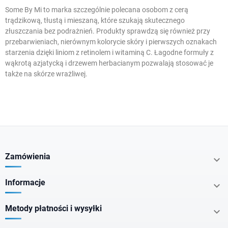
Some By Mi to marka szczególnie polecana osobom z cerą
trądzikową, tłustą i mieszaną, które szukają skutecznego
złuszczania bez podrażnień. Produkty sprawdzą się również przy
przebarwieniach, nierównym kolorycie skóry i pierwszych oznakach
starzenia dzięki liniom z retinolem i witaminą C. Łagodne formuły z
wąkrotą azjatycką i drzewem herbacianym pozwalają stosować je
także na
skórze wrażliwej
.
W magazynie
Promocje
Zamówienia

Kategorie
Informacje

Metody płatności i wysyłki

Dla domu