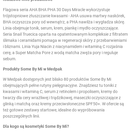
Flagowa seria AHA BHA PHA 30 Days Miracle wykorzystuje
trójstopniowe złuszczanie kwasami - AHA usuwa martwy naskórek,
BHA oczyszcza pory od wewnątrz, a PHA nawilża i wygładza skórę.
Linia obejmuje tonik,
serum
, krem, piankę i mydło oczyszczające.
Seria Snail Truecica oparta na opatentowanym kompleksie z filtratem
ślimaka i ceramidami pomaga w regeneracji skóry z przebarwieniami
i bliznami. Linia Yuja Niacin z niacynamidem i witaminą C rozjaśnia
cerę, a Super Matcha Pore z wodą matcha zwęża pory i reguluje
sebum.
Produkty Some By Mi w Medpak
W Medpak dostępnych jest blisko 80 produktów Some By Mi
obejmujących pełne rutyny pielęgnacyjne. Znajdziesz tu
toniki
z
kwasami i witaminą C, serum z retinolem i propolisem,
kremy do
twarzy
dla cery wrażliwej i trądzikowej,
maseczki oczyszczające
z
glinką i matchą oraz
kremy przeciwsłoneczne
SPF50+. W ofercie są
też gotowe zestawy startowe, idealne do wypróbowania
poszczególnych linii.
Dla kogo są kosmetyki Some By Mi?