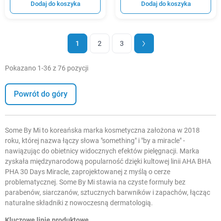
Dodaj do koszyka
Dodaj do koszyka
1
2
3
Pokazano 1-36 z 76 pozycji
Powrót do góry
Some By Mi to koreańska marka kosmetyczna założona w 2018
roku, której nazwa łączy słowa "something" i "by a miracle" -
nawiązując do obietnicy widocznych efektów pielęgnacji. Marka
zyskała międzynarodową popularność dzięki kultowej linii AHA BHA
PHA 30 Days Miracle, zaprojektowanej z myślą o cerze
problematycznej. Some By Mi stawia na czyste formuły bez
parabenów, siarczanów, sztucznych barwników i zapachów, łącząc
naturalne składniki z nowoczesną dermatologią.
Kluczowe linie produktowe