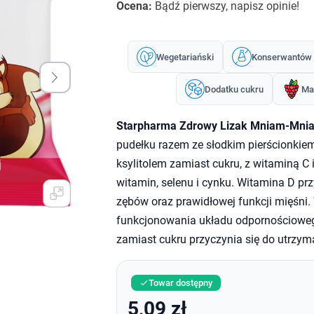
Ocena:
Bądź pierwszy, napisz opinie!
Wegetariański
Konserwantów
Dodatku cukru
Ma
Starpharma Zdrowy Lizak Mniam-Mni
pudełku razem ze słodkim pierścionkiem
ksylitolem zamiast cukru, z witaminą 
witamin, selenu i cynku. Witamina D pr
zębów oraz prawidłowej funkcji mięśni.
funkcjonowania układu odpornościowego
zamiast cukru przyczynia się do utrzyma
Towar dostępny

5,09 zł