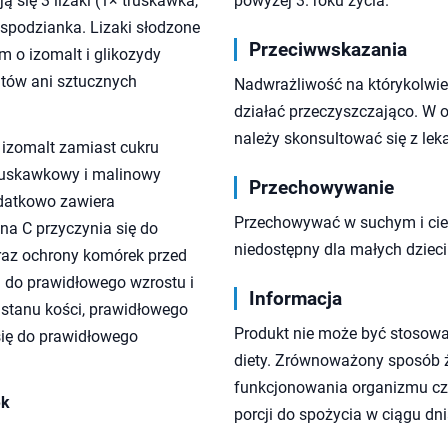
 się 3 lizaki (1× truskawka,
powyżej 3. roku życia.
espodzianka. Lizaki słodzone
Przeciwwskazania
m o izomalt i glikozydy
ntów ani sztucznych
Nadwrażliwość na którykolwie
działać przeczyszczająco. W o
należy skonsultować się z lek
 izomalt zamiast cukru
 truskawkowy i malinowy
Przechowywanie
odatkowo zawiera
Przechowywać w suchym i cie
na C przyczynia się do
niedostępny dla małych dzieci
az ochrony komórek przed
a do prawidłowego wzrostu i
Informacja
 stanu kości, prawidłowego
Produkt nie może być stosowa
się do prawidłowego
diety. Zrównoważony sposób ży
funkcjonowania organizmu czł
ek
porcji do spożycia w ciągu dni