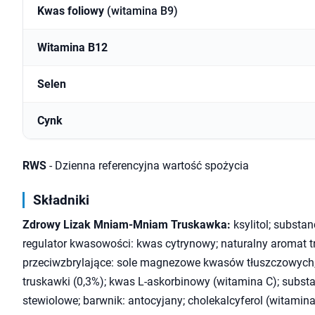
Kwas foliowy
(witamina B9)
Witamina B12
Selen
Cynk
RWS
- Dzienna referencyjna wartość spożycia
Składniki
Zdrowy Lizak Mniam-Mniam Truskawka:
ksylitol; substan
regulator kwasowości: kwas cytrynowy; naturalny aromat 
przeciwzbrylające: sole magnezowe kwasów tłuszczowych
truskawki (0,3%); kwas L-askorbinowy (witamina C); substa
stewiolowe; barwnik: antocyjany; cholekalcyferol (witamina