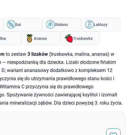
Soi
Glutenu
Laktozy
lina
Ananas
Truskawka
am
to zestaw
3 lizaków
(truskawka, malina, ananas) w
 — niespodzianką dla dziecka. Lizaki słodzone fińskim
C i D; wariant ananasowy dodatkowo z kompleksem 12
zyczynia się do utrzymania prawidłowego stanu kości i
 Witamina C przyczynia się do prawidłowego
. Spożywanie żywności zawierającej ksylitol i izomalt
nia mineralizacji zębów. Dla dzieci powyżej 3. roku życia.