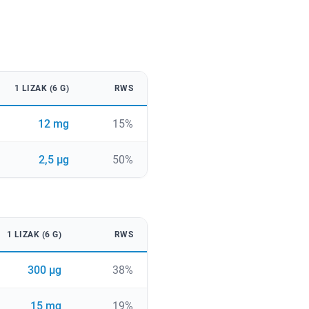
1 LIZAK (6 G)
RWS
12 mg
15%
2,5 µg
50%
1 LIZAK (6 G)
RWS
300 µg
38%
15 mg
19%