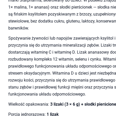
marki Starpharma, skierowany do dzieci. W pudełku znajdują
1× malina, 1× ananas) oraz słodki pierścionek — słodka ni
są fińskim ksylitolem pozyskiwanym z brzozy, uzupełniony
stewiolowe, bez dodatku cukru, glutenu, laktozy, konserwa
barwników.
Spożywanie żywności lub napojów zawierających ksylitol i
przyczynia się do utrzymania mineralizacji zębów. Lizaki
dostarczają witaminę C i witaminę D. Lizak ananasowy d
rozbudowany kompleks 12 witamin, selenu i cynku. Witami
prawidłowego funkcjonowania układu odpornościowego or
stresem oksydacyjnym. Witamina D u dzieci jest niezbędn
rozwoju kości, przyczynia się do utrzymania prawidłowego
stanu zębów i prawidłowej funkcji mięśni oraz przyczynia 
funkcjonowania układu odpornościowego.
Wielkość opakowania:
3 lizaki (3 × 6 g) + słodki pierścion
Porcja jednorazowa:
1 lizak