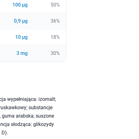
100 µg
50%
0,9 µg
36%
10 µg
18%
3 mg
30%
cja wypełniająca: izomalt;
truskawkowy; substancje
, guma arabska; suszone
ncja słodząca: glikozydy
 D).