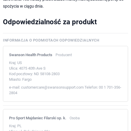
spożycia w ciągu dnia.
Odpowiedzialność za produkt
INFORMACJA O PODMIOTACH ODPOWIEDZIALNYCH
Swanson Health Products
Producent
Kraj:
US
Ulica:
4075 40th Ave S
Kod pocztowy:
ND 58108-2803
Miasto:
Fargo
e-mail:
customercare@swansonsupport.com
Telefon:
00 1 701-356-
2804
Pro Sport Majdaniec Filarski sp. k.
Osoba
Kraj:
PL