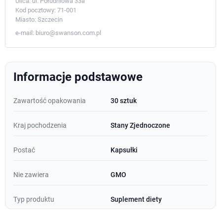
Ulica:
ul. Południowa 33a
Kod pocztowy:
71-001
Miasto:
Szczecin
e-mail:
biuro@swanson.com.pl
Informacje podstawowe
Zawartość opakowania
30 sztuk
Kraj pochodzenia
Stany Zjednoczone
Postać
Kapsułki
Nie zawiera
GMO
Typ produktu
Suplement diety