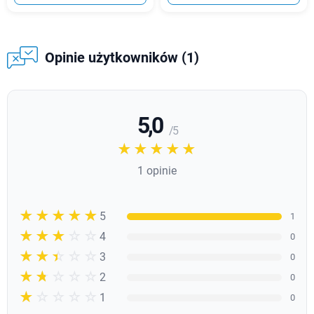
Opinie użytkowników (1)
5,0
/ 5
☆☆☆☆☆
★★★★★
1 opinie
☆☆☆☆☆
★★★★★
5
1
☆☆☆☆☆
★★★★
4
0
☆☆☆☆☆
★★★
3
0
☆☆☆☆☆
★★
2
0
☆☆☆☆☆
★
1
0