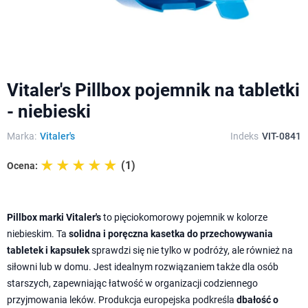
Vitaler's Pillbox pojemnik na tabletki
- niebieski
Marka:
Vitaler's
Indeks
VIT-0841
☆☆☆☆☆
★★★★★
(1)
Ocena:
Pillbox marki Vitaler's
to pięciokomorowy pojemnik w kolorze
niebieskim. Ta
solidna i poręczna kasetka do przechowywania
tabletek
i kapsułek
sprawdzi się nie tylko w podróży, ale również na
siłowni lub w domu. Jest idealnym rozwiązaniem także dla osób
starszych, zapewniając łatwość w organizacji codziennego
przyjmowania leków. Produkcja europejska podkreśla
dbałość o