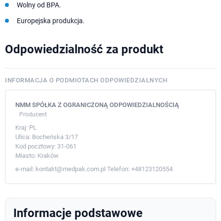
Wolny od BPA.
Europejska produkcja.
Odpowiedzialność za produkt
INFORMACJA O PODMIOTACH ODPOWIEDZIALNYCH
NMM SPÓŁKA Z OGRANICZONĄ ODPOWIEDZIALNOŚCIĄ
Producent
Kraj:
PL
Ulica:
Bocheńska 3/17
Kod pocztowy:
31-061
Miasto:
Kraków
e-mail:
kontakt@medpak.com.pl
Telefon:
+48123120554
Informacje podstawowe