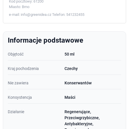
Kod pocztowy:
61200
Miasto:
Brno
e-mail:
info@greenidea.cz
Telefon:
541232455
Informacje podstawowe
Objętość
50 ml
Kraj pochodzenia
Czechy
Nie zawiera
Konserwantów
Konsystencja
Maści
Działanie
Regenerujące,
Przeciwgrzybiczne,
Antybakteryjne,