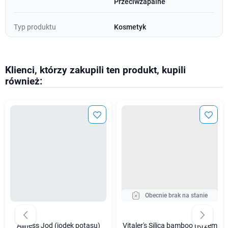
Przeciwzapalne
Typ produktu
Kosmetyk
Klienci, którzy zakupili ten produkt, kupili
również:
Obecnie brak na stanie
Aliness Jod (jodek potasu)
Vitaler's Silica bamboo (Krzem