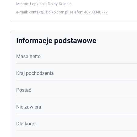
Miasto:
Łopiennik Dolny-Kolonia
e-mail:
kontakt@ziolko.com.pl
Telefon:
48730340777
Informacje podstawowe
Masa netto
Kraj pochodzenia
Postać
Nie zawiera
Dla kogo