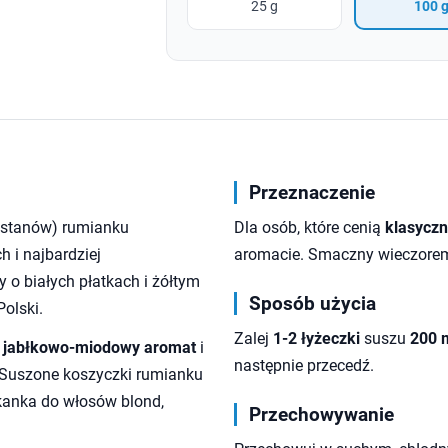
25 g
100 
Przeznaczenie
ostanów) rumianku
Dla osób, które cenią
klasyczn
h i najbardziej
aromacie. Smaczny wieczorem 
y o białych płatkach i żółtym
Sposób użycia
Polski.
Zalej
1-2 łyżeczki
suszu
200 
ko jabłkowo-miodowy aromat
i
następnie przecedź.
 Suszone koszyczki rumianku
ukanka do włosów blond,
Przechowywanie