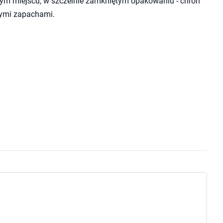
ym miejscu, w szczelnie zamkniętym opakowaniu - chroń
cymi zapachami.