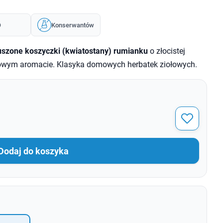
O
Konserwantów
szone koszyczki (kwiatostany) rumianku
o złocistej
dowym aromacie. Klasyka domowych herbatek ziołowych.
Dodaj do koszyka