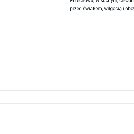
Przechowuj w suchym, chłodn
przed światłem, wilgocią i ob