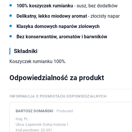
100% koszyczek rumianku
- susz, bez dodatków
Delikatny, lekko miodowy aromat
- złocisty napar
Klasyka domowych naparów ziołowych
Bez konserwantów, aromatów i barwników
Składniki
Koszyczek rumianku 100%.
Odpowiedzialność za produkt
INFORMACJA O PODMIOTACH ODPOWIEDZIALNYCH
BARTOSZ DOMAŃSKI
Producent
Kraj:
PL
Ulica:
Łopiennik Dolny-Kolonia 1
Kod pocztowy:
22-351