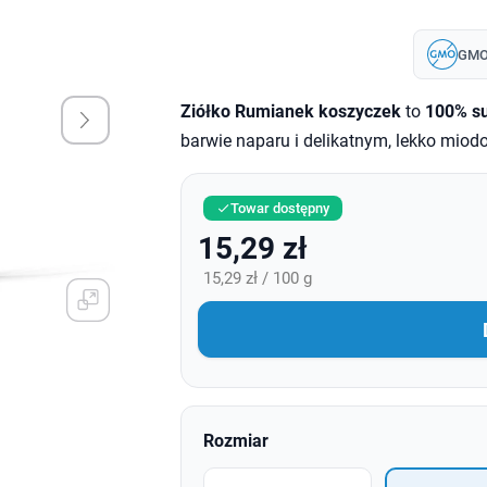
GM
Ziółko Rumianek koszyczek
to
100% su
barwie naparu i delikatnym, lekko mio
Towar dostępny

15,29 zł
15,29 zł / 100 g
Rozmiar