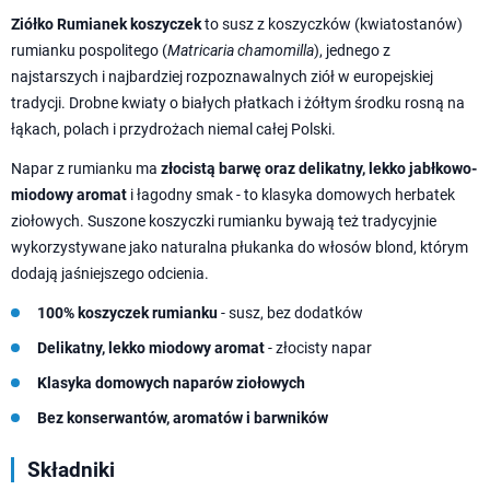
Ziółko Rumianek koszyczek
to susz z koszyczków (kwiatostanów)
rumianku pospolitego (
Matricaria chamomilla
), jednego z
najstarszych i najbardziej rozpoznawalnych ziół w europejskiej
tradycji. Drobne kwiaty o białych płatkach i żółtym środku rosną na
łąkach, polach i przydrożach niemal całej Polski.
Napar z rumianku ma
złocistą barwę oraz delikatny, lekko jabłkowo-
miodowy aromat
i łagodny smak - to klasyka domowych herbatek
ziołowych. Suszone koszyczki rumianku bywają też tradycyjnie
wykorzystywane jako naturalna płukanka do włosów blond, którym
dodają jaśniejszego odcienia.
100% koszyczek rumianku
- susz, bez dodatków
Delikatny, lekko miodowy aromat
- złocisty napar
Klasyka domowych naparów ziołowych
Bez konserwantów, aromatów i barwników
Składniki