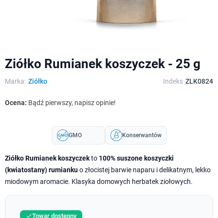
Ziółko Rumianek koszyczek - 25 g
Marka:
Ziółko
Indeks
ZLK0824
Ocena:
Bądź pierwszy, napisz opinie!
GMO
Konserwantów
Ziółko Rumianek koszyczek
to
100% suszone koszyczki
(kwiatostany) rumianku
o złocistej barwie naparu i delikatnym, lekko
miodowym aromacie. Klasyka domowych herbatek ziołowych.
Towar dostępny
