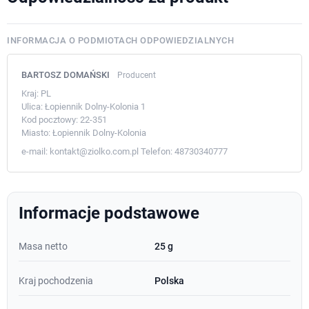
INFORMACJA O PODMIOTACH ODPOWIEDZIALNYCH
BARTOSZ DOMAŃSKI
Producent
Kraj:
PL
Ulica:
Łopiennik Dolny-Kolonia 1
Kod pocztowy:
22-351
Miasto:
Łopiennik Dolny-Kolonia
e-mail:
kontakt@ziolko.com.pl
Telefon:
48730340777
Informacje podstawowe
Masa netto
25 g
Kraj pochodzenia
Polska