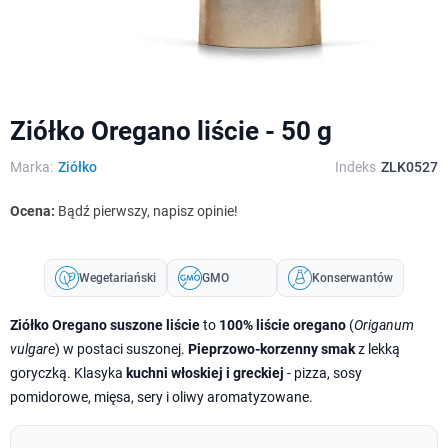
Ziółko Oregano liście - 50 g
Marka:
Ziółko
Indeks
ZLK0527
Ocena:
Bądź pierwszy, napisz opinie!
Wegetariański
GMO
Konserwantów
Ziółko Oregano suszone liście
to
100% liście oregano
(
Origanum
vulgare
) w postaci suszonej.
Pieprzowo-korzenny smak
z lekką
goryczką. Klasyka
kuchni włoskiej i greckiej
- pizza, sosy
pomidorowe, mięsa, sery i oliwy aromatyzowane.