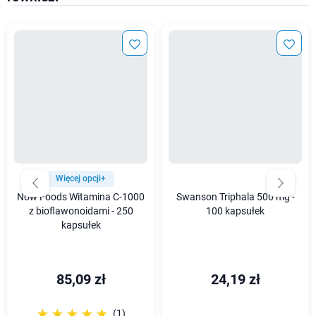
Więcej opcji+
Now Foods Witamina C-1000
Swanson Triphala 500 mg -
z bioflawonoidami - 250
100 kapsułek
kapsułek
85,09 zł
24,19 zł
☆☆☆☆☆
★★★★★
(1)