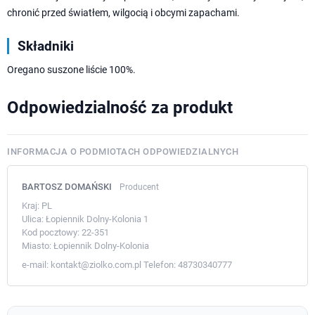
chronić przed światłem, wilgocią i obcymi zapachami.
Składniki
Oregano suszone liście 100%.
Odpowiedzialność za produkt
INFORMACJA O PODMIOTACH ODPOWIEDZIALNYCH
BARTOSZ DOMAŃSKI
Producent
Kraj:
PL
Ulica:
Łopiennik Dolny-Kolonia 1
Kod pocztowy:
22-351
Miasto:
Łopiennik Dolny-Kolonia
e-mail:
kontakt@ziolko.com.pl
Telefon:
48730340777