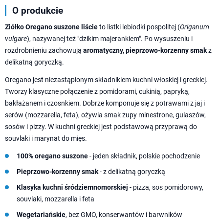
O produkcie
Ziółko Oregano suszone liście
to listki lebiodki pospolitej (
Origanum
vulgare
), nazywanej też "dzikim majerankiem". Po wysuszeniu i
rozdrobnieniu zachowują
aromatyczny, pieprzowo-korzenny smak
z
delikatną goryczką.
Oregano jest niezastąpionym składnikiem kuchni włoskiej i greckiej.
Tworzy klasyczne połączenie z pomidorami, cukinią, papryką,
bakłażanem i czosnkiem. Dobrze komponuje się z potrawami z jaj i
serów (mozzarella, feta), ożywia smak zupy minestrone, gulaszów,
sosów i pizzy. W kuchni greckiej jest podstawową przyprawą do
souvlaki i marynat do mięs.
100% oregano suszone
- jeden składnik, polskie pochodzenie
Pieprzowo-korzenny smak
- z delikatną goryczką
Klasyka kuchni śródziemnomorskiej
- pizza, sos pomidorowy,
souvlaki, mozzarella i feta
Wegetariańskie
, bez GMO, konserwantów i barwników