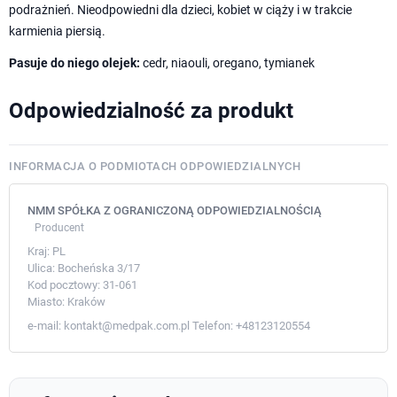
podrażnień. Nieodpowiedni dla dzieci, kobiet w ciąży i w trakcie
karmienia piersią.
Pasuje do niego olejek:
cedr, niaouli, oregano, tymianek
Odpowiedzialność za produkt
INFORMACJA O PODMIOTACH ODPOWIEDZIALNYCH
NMM SPÓŁKA Z OGRANICZONĄ ODPOWIEDZIALNOŚCIĄ
Producent
Kraj:
PL
Ulica:
Bocheńska 3/17
Kod pocztowy:
31-061
Miasto:
Kraków
e-mail:
kontakt@medpak.com.pl
Telefon:
+48123120554