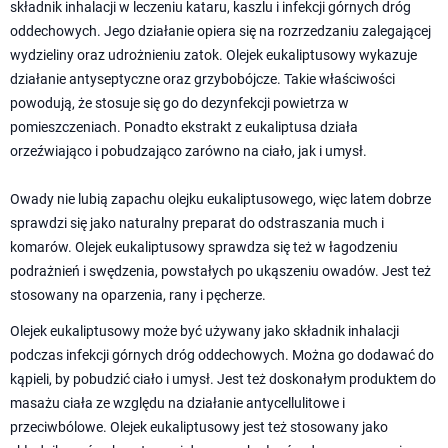
składnik inhalacji w leczeniu kataru, kaszlu i infekcji górnych dróg
oddechowych. Jego działanie opiera się na rozrzedzaniu zalegającej
wydzieliny oraz udrożnieniu zatok. Olejek eukaliptusowy wykazuje
działanie antyseptyczne oraz grzybobójcze. Takie właściwości
powodują, że stosuje się go do dezynfekcji powietrza w
pomieszczeniach. Ponadto ekstrakt z eukaliptusa działa
orzeźwiająco i pobudzająco zarówno na ciało, jak i umysł.
Owady nie lubią zapachu olejku eukaliptusowego, więc latem dobrze
sprawdzi się jako naturalny preparat do odstraszania much i
komarów. Olejek eukaliptusowy sprawdza się też w łagodzeniu
podrażnień i swędzenia, powstałych po ukąszeniu owadów. Jest też
stosowany na oparzenia, rany i pęcherze.
Olejek eukaliptusowy może być używany jako składnik inhalacji
podczas infekcji górnych dróg oddechowych. Można go dodawać do
kąpieli, by pobudzić ciało i umysł. Jest też doskonałym produktem do
masażu ciała ze względu na działanie antycellulitowe i
przeciwbólowe. Olejek eukaliptusowy jest też stosowany jako