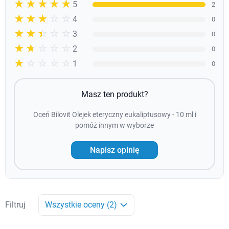
☆☆☆☆☆
★★★★★
5
2
☆☆☆☆☆
★★★★
4
0
☆☆☆☆☆
★★★
3
0
☆☆☆☆☆
★★
2
0
☆☆☆☆☆
★
1
0
Masz ten produkt?
Oceń Bilovit Olejek eteryczny eukaliptusowy - 10 ml i
pomóż innym w wyborze
Napisz opinię
Filtruj
Wszystkie oceny (2)