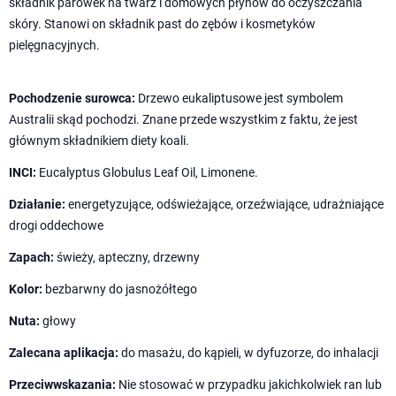
składnik parówek na twarz i domowych płynów do oczyszczania
skóry. Stanowi on składnik past do zębów i kosmetyków
pielęgnacyjnych.
Pochodzenie surowca:
Drzewo eukaliptusowe jest symbolem
Australii skąd pochodzi. Znane przede wszystkim z faktu, że jest
głównym składnikiem diety koali.
INCI:
Eucalyptus Globulus Leaf Oil, Limonene.
Działanie:
energetyzujące, odświeżające, orzeźwiające, udrażniające
drogi oddechowe
Zapach:
świeży, apteczny, drzewny
Kolor:
bezbarwny do jasnożółtego
Nuta:
głowy
Zalecana aplikacja:
do masażu, do kąpieli, w dyfuzorze, do inhalacji
Przeciwwskazania:
Nie stosować w przypadku jakichkolwiek ran lub